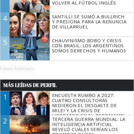
VOLVER AL FÚTBOL INGLÉS
4
SANTILLI SE SUMÓ A BULLRICH
Y PRESIONA PARA LA RENUNCIA
DE VILLARRUEL
5
CHAUVINISMO BOBO Y CRISIS
CON BRASIL: LOS ARGENTINOS
SOMOS DERECHOS Y HUMANOS
Espacio Publicitario
MÁS LEÍDAS DE PERFIL
1
ENCUESTA RUMBO A 2027:
CUATRO CONSULTORAS
MIDIERON EL DESGASTE DE
MILEI Y LA CRISIS DE
LIDERAZGO EN EL PERONISMO
2
TERCERA GUERRA MUNDIAL: LA
INTELIGENCIA ARTIFICIAL
REVELÓ CUÁLES SERÍAN LOS