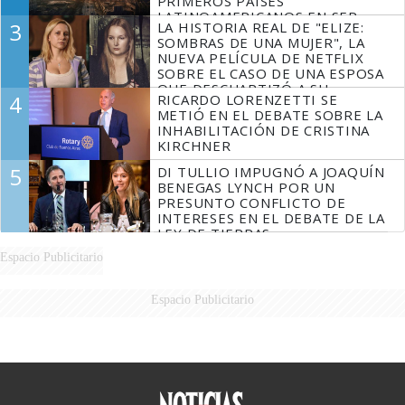
PRIMEROS PAÍSES
LATINOAMERICANOS EN SER
3
LA HISTORIA REAL DE "ELIZE:
DERROTADOS
SOMBRAS DE UNA MUJER", LA
NUEVA PELÍCULA DE NETFLIX
SOBRE EL CASO DE UNA ESPOSA
QUE DESCUARTIZÓ A SU
4
RICARDO LORENZETTI SE
MARIDO
METIÓ EN EL DEBATE SOBRE LA
INHABILITACIÓN DE CRISTINA
KIRCHNER
5
DI TULLIO IMPUGNÓ A JOAQUÍN
BENEGAS LYNCH POR UN
PRESUNTO CONFLICTO DE
INTERESES EN EL DEBATE DE LA
LEY DE TIERRAS
Espacio Publicitario
Espacio Publicitario