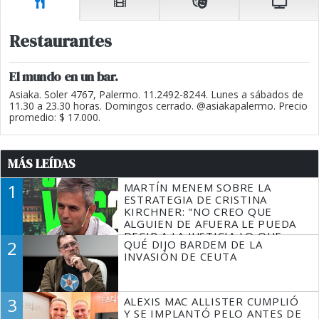
Restaurantes
El mundo en un bar.
Asiaka. Soler 4767, Palermo. 11.2492-8244. Lunes a sábados de
11.30 a 23.30 horas. Domingos cerrado. @asiakapalermo. Precio
promedio: $ 17.000.
MÁS LEÍDAS
1
MARTÍN MENEM SOBRE LA
ESTRATEGIA DE CRISTINA
KIRCHNER: "NO CREO QUE
ALGUIEN DE AFUERA LE PUEDA
DECIR A LA JUSTICIA LO QUE
2
QUÉ DIJO BARDEM DE LA
TIENE QUE HACER"
INVASIÓN DE CEUTA
3
ALEXIS MAC ALLISTER CUMPLIÓ
Y SE IMPLANTÓ PELO ANTES DE