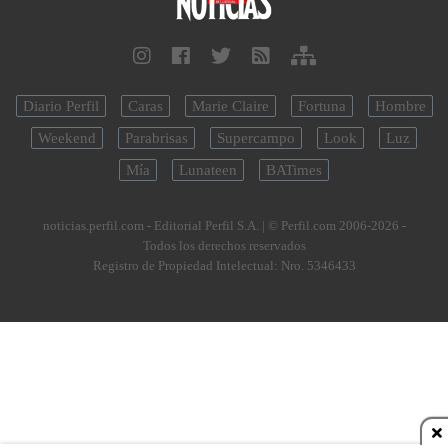
Diario Perfil
Caras
Marie Claire
Fortuna
Hombre
Weekend
Parabrisas
Supercampo
Look
Luz
Mía
Lunateen
BATimes
noticias.perfil.com - Editorial Perfil S.A.
| © Perfil.com 2006-2026 -
Todos los derechos reservados
Registro de Propiedad Intelectual: Nro. 5346433