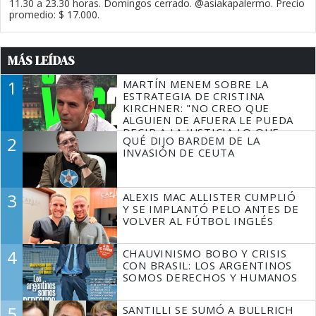
11.30 a 23.30 horas. Domingos cerrado. @asiakapalermo. Precio
promedio: $ 17.000.
MÁS LEÍDAS
1
MARTÍN MENEM SOBRE LA
ESTRATEGIA DE CRISTINA
KIRCHNER: "NO CREO QUE
ALGUIEN DE AFUERA LE PUEDA
DECIR A LA JUSTICIA LO QUE
2
QUÉ DIJO BARDEM DE LA
TIENE QUE HACER"
INVASIÓN DE CEUTA
3
ALEXIS MAC ALLISTER CUMPLIÓ
Y SE IMPLANTÓ PELO ANTES DE
VOLVER AL FÚTBOL INGLÉS
4
CHAUVINISMO BOBO Y CRISIS
CON BRASIL: LOS ARGENTINOS
SOMOS DERECHOS Y HUMANOS
5
SANTILLI SE SUMÓ A BULLRICH