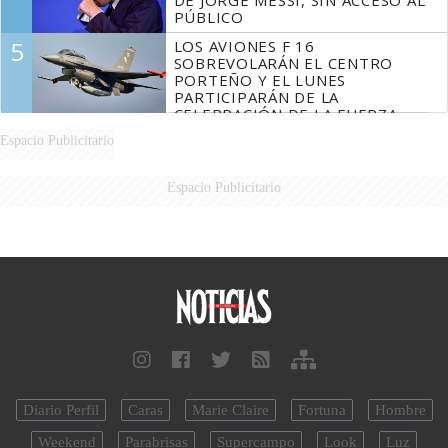
PÚBLICO
5
LOS AVIONES F 16
SOBREVOLARÁN EL CENTRO
PORTEÑO Y EL LUNES
PARTICIPARÁN DE LA
CELEBRACIÓN DE LA FUERZA
AÉREA
Espacio Publicitario
Espacio Publicitario
Diario Perfil
Caras
Marie Claire
Fortuna
Hombre
Weekend
Parabrisas
Supercampo
Look
Luz