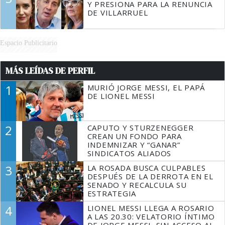
Y PRESIONA PARA LA RENUNCIA
DE VILLARRUEL
Espacio Publicitario
MÁS LEÍDAS DE PERFIL
1
MURIÓ JORGE MESSI, EL PAPÁ
DE LIONEL MESSI
2
CAPUTO Y STURZENEGGER
CREAN UN FONDO PARA
INDEMNIZAR Y “GANAR”
SINDICATOS ALIADOS
3
LA ROSADA BUSCA CULPABLES
DESPUÉS DE LA DERROTA EN EL
SENADO Y RECALCULA SU
ESTRATEGIA
4
LIONEL MESSI LLEGA A ROSARIO
A LAS 20.30: VELATORIO ÍNTIMO
DE JORGE MESSI, SIN ACCESO AL