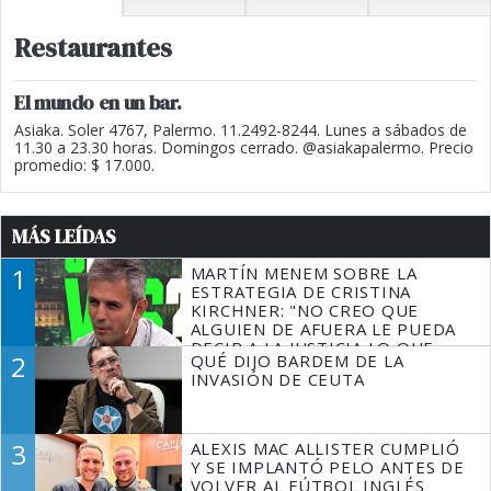
Restaurantes
El mundo en un bar.
Asiaka. Soler 4767, Palermo. 11.2492-8244. Lunes a sábados de
11.30 a 23.30 horas. Domingos cerrado. @asiakapalermo. Precio
promedio: $ 17.000.
MÁS LEÍDAS
1
MARTÍN MENEM SOBRE LA
ESTRATEGIA DE CRISTINA
KIRCHNER: "NO CREO QUE
ALGUIEN DE AFUERA LE PUEDA
DECIR A LA JUSTICIA LO QUE
2
QUÉ DIJO BARDEM DE LA
TIENE QUE HACER"
INVASIÓN DE CEUTA
3
ALEXIS MAC ALLISTER CUMPLIÓ
Y SE IMPLANTÓ PELO ANTES DE
VOLVER AL FÚTBOL INGLÉS