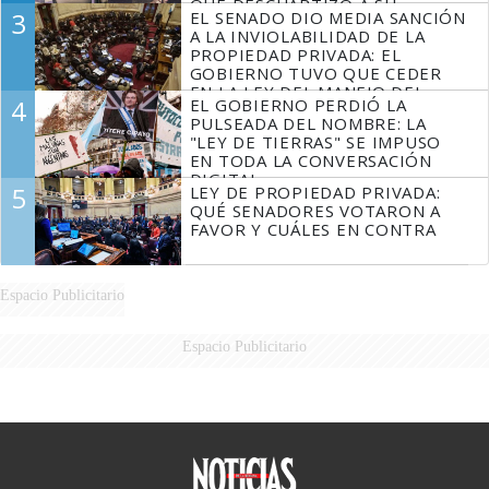
QUE DESCUARTIZÓ A SU
3
EL SENADO DIO MEDIA SANCIÓN
MARIDO
A LA INVIOLABILIDAD DE LA
PROPIEDAD PRIVADA: EL
GOBIERNO TUVO QUE CEDER
EN LA LEY DEL MANEJO DEL
4
EL GOBIERNO PERDIÓ LA
FUEGO
PULSEADA DEL NOMBRE: LA
"LEY DE TIERRAS" SE IMPUSO
EN TODA LA CONVERSACIÓN
DIGITAL
5
LEY DE PROPIEDAD PRIVADA:
QUÉ SENADORES VOTARON A
FAVOR Y CUÁLES EN CONTRA
Espacio Publicitario
Espacio Publicitario