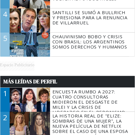
4
SANTILLI SE SUMÓ A BULLRICH
Y PRESIONA PARA LA RENUNCIA
DE VILLARRUEL
5
CHAUVINISMO BOBO Y CRISIS
CON BRASIL: LOS ARGENTINOS
SOMOS DERECHOS Y HUMANOS
Espacio Publicitario
MÁS LEÍDAS DE PERFIL
1
ENCUESTA RUMBO A 2027:
CUATRO CONSULTORAS
MIDIERON EL DESGASTE DE
MILEI Y LA CRISIS DE
LIDERAZGO EN EL PERONISMO
2
LA HISTORIA REAL DE "ELIZE:
SOMBRAS DE UNA MUJER", LA
NUEVA PELÍCULA DE NETFLIX
SOBRE EL CASO DE UNA ESPOSA