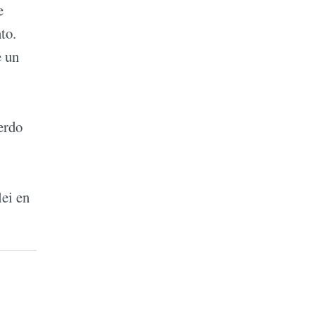
e
to.
e un
erdo
lei en