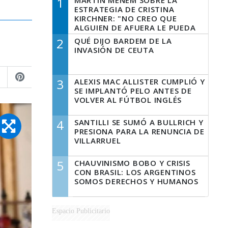
1
MARTÍN MENEM SOBRE LA
ESTRATEGIA DE CRISTINA
KIRCHNER: "NO CREO QUE
ALGUIEN DE AFUERA LE PUEDA
DECIR A LA JUSTICIA LO QUE
2
QUÉ DIJO BARDEM DE LA
TIENE QUE HACER"
INVASIÓN DE CEUTA
3
ALEXIS MAC ALLISTER CUMPLIÓ Y
SE IMPLANTÓ PELO ANTES DE
VOLVER AL FÚTBOL INGLÉS
4
SANTILLI SE SUMÓ A BULLRICH Y
PRESIONA PARA LA RENUNCIA DE
VILLARRUEL
5
CHAUVINISMO BOBO Y CRISIS
CON BRASIL: LOS ARGENTINOS
SOMOS DERECHOS Y HUMANOS
Espacio Publicitario