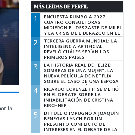
MÁS LEÍDAS DE PERFIL
1
ENCUESTA RUMBO A 2027:
CUATRO CONSULTORAS
MIDIERON EL DESGASTE DE MILEI
Y LA CRISIS DE LIDERAZGO EN EL
PERONISMO
2
TERCERA GUERRA MUNDIAL: LA
INTELIGENCIA ARTIFICIAL
REVELÓ CUÁLES SERÍAN LOS
PRIMEROS PAÍSES
LATINOAMERICANOS EN SER
3
LA HISTORIA REAL DE "ELIZE:
DERROTADOS
SOMBRAS DE UNA MUJER", LA
NUEVA PELÍCULA DE NETFLIX
SOBRE EL CASO DE UNA ESPOSA
QUE DESCUARTIZÓ A SU
4
RICARDO LORENZETTI SE METIÓ
MARIDO
EN EL DEBATE SOBRE LA
INHABILITACIÓN DE CRISTINA
KIRCHNER
or la
5
DI TULLIO IMPUGNÓ A JOAQUÍN
BENEGAS LYNCH POR UN
PRESUNTO CONFLICTO DE
INTERESES EN EL DEBATE DE LA
LEY DE TIERRAS