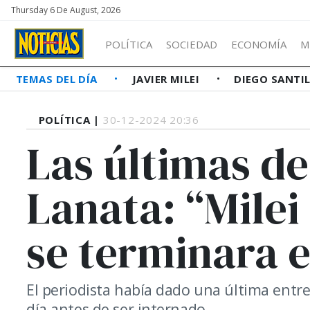
Thursday 6 De August, 2026
POLÍTICA
SOCIEDAD
ECONOMÍA
M
TEMAS DEL DÍA
JAVIER MILEI
DIEGO SANTI
POLÍTICA |
30-12-2024 20:36
Las últimas de
Lanata: “Milei
se terminara 
El periodista había dado una última entrev
día antes de ser internado.