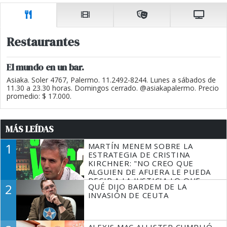
Restaurantes
El mundo en un bar.
Asiaka. Soler 4767, Palermo. 11.2492-8244. Lunes a sábados de
11.30 a 23.30 horas. Domingos cerrado. @asiakapalermo. Precio
promedio: $ 17.000.
MÁS LEÍDAS
1
MARTÍN MENEM SOBRE LA
ESTRATEGIA DE CRISTINA
KIRCHNER: "NO CREO QUE
ALGUIEN DE AFUERA LE PUEDA
DECIR A LA JUSTICIA LO QUE
2
QUÉ DIJO BARDEM DE LA
TIENE QUE HACER"
INVASIÓN DE CEUTA
ALEXIS MAC ALLISTER CUMPLIÓ