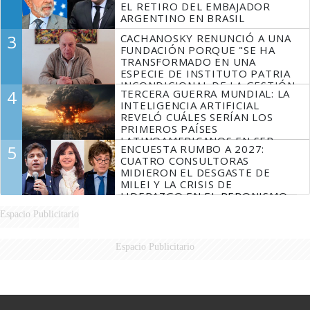
EL RETIRO DEL EMBAJADOR
ARGENTINO EN BRASIL
3
CACHANOSKY RENUNCIÓ A UNA
FUNDACIÓN PORQUE "SE HA
TRANSFORMADO EN UNA
ESPECIE DE INSTITUTO PATRIA
INCONDICIONAL DE LA GESTIÓN
4
TERCERA GUERRA MUNDIAL: LA
DE MILEI"
INTELIGENCIA ARTIFICIAL
REVELÓ CUÁLES SERÍAN LOS
PRIMEROS PAÍSES
LATINOAMERICANOS EN SER
5
ENCUESTA RUMBO A 2027:
DERROTADOS
CUATRO CONSULTORAS
MIDIERON EL DESGASTE DE
MILEI Y LA CRISIS DE
LIDERAZGO EN EL PERONISMO
Espacio Publicitario
Espacio Publicitario