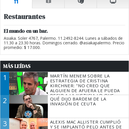
Restaurantes
El mundo en un bar.
Asiaka. Soler 4767, Palermo. 11.2492-8244. Lunes a sábados de
11.30 a 23.30 horas. Domingos cerrado. @asiakapalermo. Precio
promedio: $ 17.000.
MÁS LEÍDAS
1
MARTÍN MENEM SOBRE LA
ESTRATEGIA DE CRISTINA
KIRCHNER: "NO CREO QUE
ALGUIEN DE AFUERA LE PUEDA
DECIR A LA JUSTICIA LO QUE
2
QUÉ DIJO BARDEM DE LA
TIENE QUE HACER"
INVASIÓN DE CEUTA
3
ALEXIS MAC ALLISTER CUMPLIÓ
Y SE IMPLANTÓ PELO ANTES DE