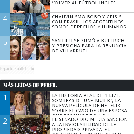
VOLVER AL FÚTBOL INGLÉS
4
CHAUVINISMO BOBO Y CRISIS
CON BRASIL: LOS ARGENTINOS
SOMOS DERECHOS Y HUMANOS
5
SANTILLI SE SUMÓ A BULLRICH
Y PRESIONA PARA LA RENUNCIA
DE VILLARRUEL
Espacio Publicitario
MÁS LEÍDAS DE PERFIL
1
LA HISTORIA REAL DE "ELIZE:
SOMBRAS DE UNA MUJER", LA
NUEVA PELÍCULA DE NETFLIX
SOBRE EL CASO DE UNA ESPOSA
QUE DESCUARTIZÓ A SU
2
EL SENADO DIO MEDIA SANCIÓN
MARIDO
A LA INVIOLABILIDAD DE LA
PROPIEDAD PRIVADA: EL