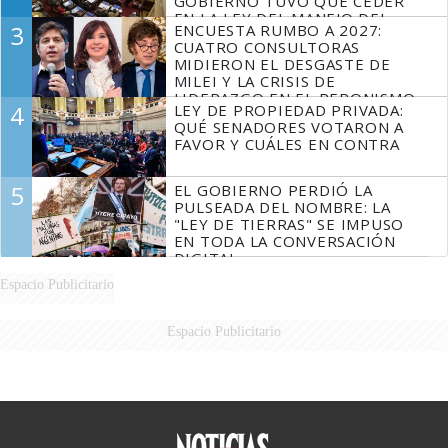
GOBIERNO TUVO QUE CEDER
EN LA LEY DEL MANEJO DEL
3
ENCUESTA RUMBO A 2027:
FUEGO
CUATRO CONSULTORAS
MIDIERON EL DESGASTE DE
MILEI Y LA CRISIS DE
LIDERAZGO EN EL PERONISMO
4
LEY DE PROPIEDAD PRIVADA:
QUÉ SENADORES VOTARON A
FAVOR Y CUÁLES EN CONTRA
5
EL GOBIERNO PERDIÓ LA
PULSEADA DEL NOMBRE: LA
"LEY DE TIERRAS" SE IMPUSO
EN TODA LA CONVERSACIÓN
DIGITAL
Espacio Publicitario
Espacio Publicitario