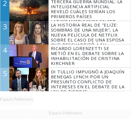
2
TERCERA GUERRA MUNDIAL: LA
INTELIGENCIA ARTIFICIAL
REVELÓ CUÁLES SERÍAN LOS
PRIMEROS PAÍSES
LATINOAMERICANOS EN SER
3
LA HISTORIA REAL DE "ELIZE:
DERROTADOS
SOMBRAS DE UNA MUJER", LA
NUEVA PELÍCULA DE NETFLIX
SOBRE EL CASO DE UNA ESPOSA
QUE DESCUARTIZÓ A SU
4
RICARDO LORENZETTI SE
MARIDO
METIÓ EN EL DEBATE SOBRE LA
INHABILITACIÓN DE CRISTINA
KIRCHNER
5
DI TULLIO IMPUGNÓ A JOAQUÍN
BENEGAS LYNCH POR UN
PRESUNTO CONFLICTO DE
INTERESES EN EL DEBATE DE LA
LEY DE TIERRAS
Espacio Publicitario
Espacio Publicitario