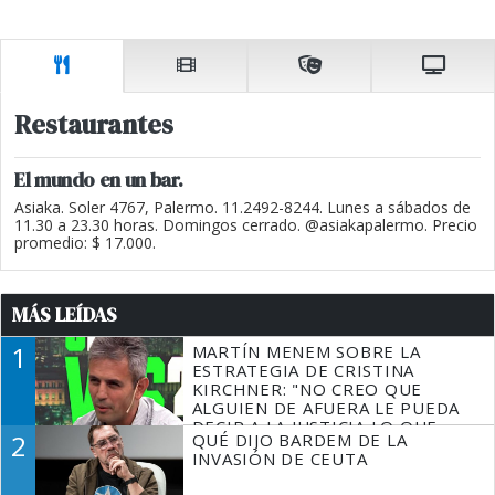
Restaurantes
El mundo en un bar.
Asiaka. Soler 4767, Palermo. 11.2492-8244. Lunes a sábados de
11.30 a 23.30 horas. Domingos cerrado. @asiakapalermo. Precio
promedio: $ 17.000.
MÁS LEÍDAS
1
MARTÍN MENEM SOBRE LA
ESTRATEGIA DE CRISTINA
KIRCHNER: "NO CREO QUE
ALGUIEN DE AFUERA LE PUEDA
DECIR A LA JUSTICIA LO QUE
2
QUÉ DIJO BARDEM DE LA
TIENE QUE HACER"
INVASIÓN DE CEUTA