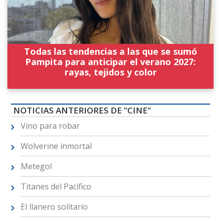
Todas las tendencias a las que se sumó
Pampita para anticipar el verano 2027:
rayas, tejidos y color
NOTICIAS ANTERIORES DE "CINE"
Vino para robar
Wolverine inmortal
Metegol
Titanes del Pacífico
El llanero solitario