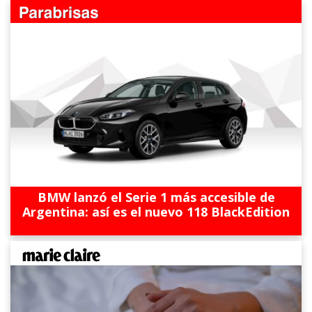
BMW lanzó el Serie 1 más accesible de
Argentina: así es el nuevo 118 BlackEdition