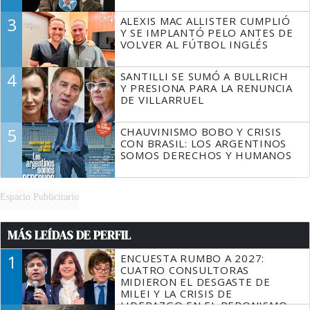
3
ALEXIS MAC ALLISTER CUMPLIÓ
Y SE IMPLANTÓ PELO ANTES DE
VOLVER AL FÚTBOL INGLÉS
4
SANTILLI SE SUMÓ A BULLRICH
Y PRESIONA PARA LA RENUNCIA
DE VILLARRUEL
5
CHAUVINISMO BOBO Y CRISIS
CON BRASIL: LOS ARGENTINOS
SOMOS DERECHOS Y HUMANOS
Espacio Publicitario
MÁS LEÍDAS DE PERFIL
1
ENCUESTA RUMBO A 2027:
CUATRO CONSULTORAS
MIDIERON EL DESGASTE DE
MILEI Y LA CRISIS DE
LIDERAZGO EN EL PERONISMO