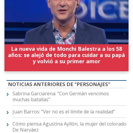
La nueva vida de Monchi Balestra a los 58
años: se alejó de todo para cuidar a su papá
y volvió a su primer amor
NOTICIAS ANTERIORES DE "PERSONAJES"
Sabrina Garciarena: “Con Germán vencimos
muchas batallas”
Juan Barros: “Ver no es el límite de la realidad”
Cómo piensa Agustina Ayllón, la mujer del colorado
De Narváez