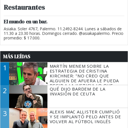
Restaurantes
El mundo en un bar.
Asiaka. Soler 4767, Palermo. 11.2492-8244. Lunes a sábados de
11.30 a 23.30 horas. Domingos cerrado. @asiakapalermo. Precio
promedio: $ 17.000.
MÁS LEÍDAS
1
MARTÍN MENEM SOBRE LA
ESTRATEGIA DE CRISTINA
KIRCHNER: "NO CREO QUE
ALGUIEN DE AFUERA LE PUEDA
DECIR A LA JUSTICIA LO QUE
2
QUÉ DIJO BARDEM DE LA
TIENE QUE HACER"
INVASIÓN DE CEUTA
3
ALEXIS MAC ALLISTER CUMPLIÓ
Y SE IMPLANTÓ PELO ANTES DE
VOLVER AL FÚTBOL INGLÉS