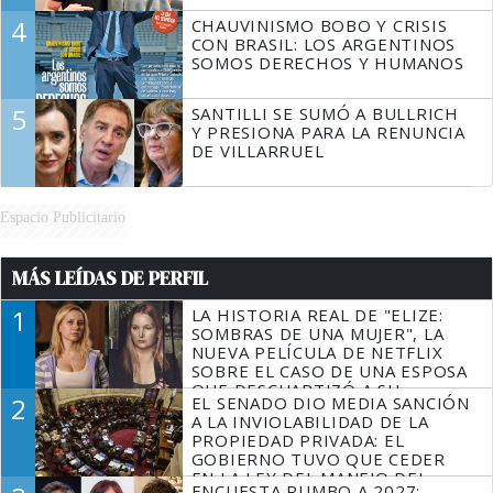
4
CHAUVINISMO BOBO Y CRISIS
CON BRASIL: LOS ARGENTINOS
SOMOS DERECHOS Y HUMANOS
5
SANTILLI SE SUMÓ A BULLRICH
Y PRESIONA PARA LA RENUNCIA
DE VILLARRUEL
Espacio Publicitario
MÁS LEÍDAS DE PERFIL
1
LA HISTORIA REAL DE "ELIZE:
SOMBRAS DE UNA MUJER", LA
NUEVA PELÍCULA DE NETFLIX
SOBRE EL CASO DE UNA ESPOSA
QUE DESCUARTIZÓ A SU
2
EL SENADO DIO MEDIA SANCIÓN
MARIDO
A LA INVIOLABILIDAD DE LA
PROPIEDAD PRIVADA: EL
GOBIERNO TUVO QUE CEDER
EN LA LEY DEL MANEJO DEL
ENCUESTA RUMBO A 2027: