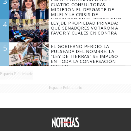
3
FUEGO
CUATRO CONSULTORAS
MIDIERON EL DESGASTE DE
MILEI Y LA CRISIS DE
LIDERAZGO EN EL PERONISMO
4
LEY DE PROPIEDAD PRIVADA:
QUÉ SENADORES VOTARON A
FAVOR Y CUÁLES EN CONTRA
5
EL GOBIERNO PERDIÓ LA
PULSEADA DEL NOMBRE: LA
"LEY DE TIERRAS" SE IMPUSO
EN TODA LA CONVERSACIÓN
DIGITAL
Espacio Publicitario
Espacio Publicitario