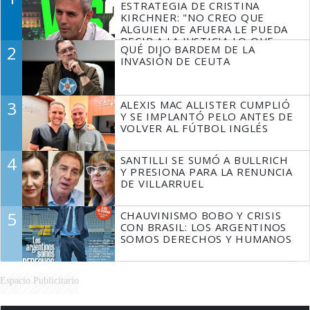
ESTRATEGIA DE CRISTINA
KIRCHNER: "NO CREO QUE
ALGUIEN DE AFUERA LE PUEDA
DECIR A LA JUSTICIA LO QUE
2
QUÉ DIJO BARDEM DE LA
TIENE QUE HACER"
INVASIÓN DE CEUTA
3
ALEXIS MAC ALLISTER CUMPLIÓ
Y SE IMPLANTÓ PELO ANTES DE
VOLVER AL FÚTBOL INGLÉS
4
SANTILLI SE SUMÓ A BULLRICH
Y PRESIONA PARA LA RENUNCIA
DE VILLARRUEL
5
CHAUVINISMO BOBO Y CRISIS
CON BRASIL: LOS ARGENTINOS
SOMOS DERECHOS Y HUMANOS
Espacio Publicitario