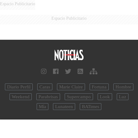
Espacio Publicitario
Espacio Publicitario
Diario Perfil
Caras
Marie Claire
Fortuna
Hombre
Weekend
Parabrisas
Supercampo
Look
Luz
Mía
Lunateen
BATimes
noticias.perfil.com - Editorial Perfil S.A.
| © Perfil.com 2006-2026 -
Todos los derechos reservados
Registro de Propiedad Intelectual: Nro. 5346433