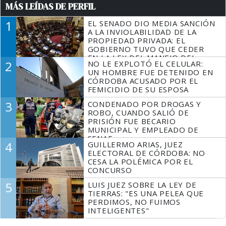
MÁS LEÍDAS DE PERFIL
1
EL SENADO DIO MEDIA SANCIÓN
A LA INVIOLABILIDAD DE LA
PROPIEDAD PRIVADA: EL
GOBIERNO TUVO QUE CEDER
EN LA LEY DEL MANEJO DEL
2
NO LE EXPLOTÓ EL CELULAR:
FUEGO
UN HOMBRE FUE DETENIDO EN
CÓRDOBA ACUSADO POR EL
FEMICIDIO DE SU ESPOSA
3
CONDENADO POR DROGAS Y
ROBO, CUANDO SALIÓ DE
PRISIÓN FUE BECARIO
MUNICIPAL Y EMPLEADO DE
SENAF
4
GUILLERMO ARIAS, JUEZ
ELECTORAL DE CÓRDOBA: NO
CESA LA POLÉMICA POR EL
CONCURSO
5
LUIS JUEZ SOBRE LA LEY DE
TIERRAS: "ES UNA PELEA QUE
PERDIMOS, NO FUIMOS
INTELIGENTES"