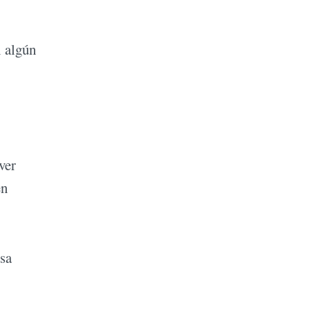
i algún
ver
en
Esa