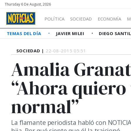
Thursday 6 De August, 2026
POLÍTICA
SOCIEDAD
ECONOMÍA
M
TEMAS DEL DÍA
JAVIER MILEI
DIEGO SANTI
SOCIEDAD |
22-08-2015 05:51
Amalia Granat
“Ahora quiero
normal”
La flamante periodista habló con NOTICIAS
hija. Por qué siente que él la traicionó.