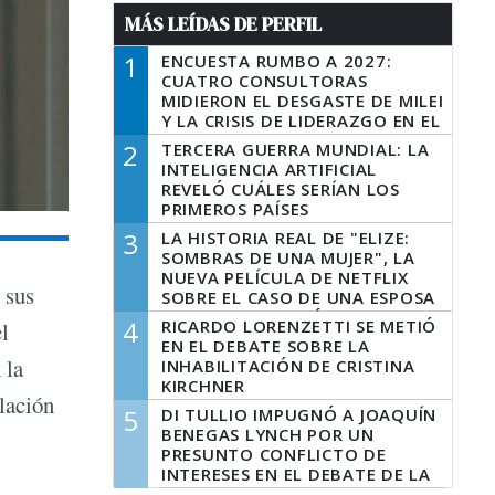
MÁS LEÍDAS DE PERFIL
1
ENCUESTA RUMBO A 2027:
CUATRO CONSULTORAS
MIDIERON EL DESGASTE DE MILEI
Y LA CRISIS DE LIDERAZGO EN EL
PERONISMO
2
TERCERA GUERRA MUNDIAL: LA
INTELIGENCIA ARTIFICIAL
REVELÓ CUÁLES SERÍAN LOS
PRIMEROS PAÍSES
LATINOAMERICANOS EN SER
3
LA HISTORIA REAL DE "ELIZE:
DERROTADOS
SOMBRAS DE UNA MUJER", LA
NUEVA PELÍCULA DE NETFLIX
 sus
SOBRE EL CASO DE UNA ESPOSA
QUE DESCUARTIZÓ A SU
4
RICARDO LORENZETTI SE METIÓ
el
MARIDO
EN EL DEBATE SOBRE LA
 la
INHABILITACIÓN DE CRISTINA
KIRCHNER
lación
5
DI TULLIO IMPUGNÓ A JOAQUÍN
BENEGAS LYNCH POR UN
PRESUNTO CONFLICTO DE
INTERESES EN EL DEBATE DE LA
LEY DE TIERRAS