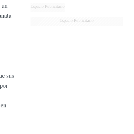
 un
Espacio Publicitario
anata
Espacio Publicitario
ue sus
¿por
 en