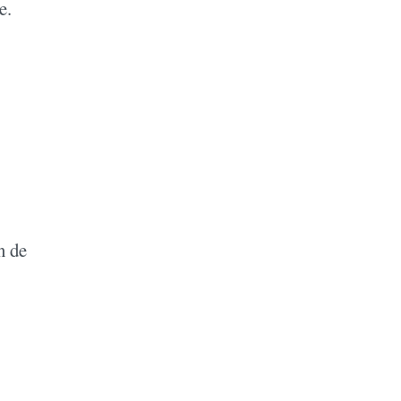
e.
n de