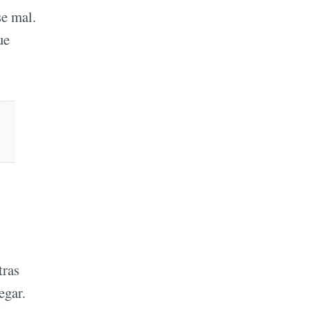
se mal.
ue
tras
egar.