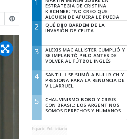
1
MARTÍN MENEM SOBRE LA
ESTRATEGIA DE CRISTINA
KIRCHNER: "NO CREO QUE
ALGUIEN DE AFUERA LE PUEDA
DECIR A LA JUSTICIA LO QUE
2
QUÉ DIJO BARDEM DE LA
TIENE QUE HACER"
INVASIÓN DE CEUTA
3
ALEXIS MAC ALLISTER CUMPLIÓ Y
SE IMPLANTÓ PELO ANTES DE
VOLVER AL FÚTBOL INGLÉS
4
SANTILLI SE SUMÓ A BULLRICH Y
PRESIONA PARA LA RENUNCIA DE
VILLARRUEL
5
CHAUVINISMO BOBO Y CRISIS
CON BRASIL: LOS ARGENTINOS
SOMOS DERECHOS Y HUMANOS
Espacio Publicitario