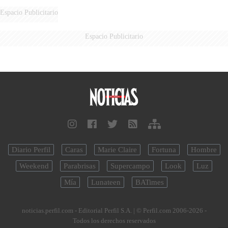
AÉREA
Espacio Publicitario
Espacio Publicitario
Diario Perfil
Caras
Marie Claire
Fortuna
Hombre
Weekend
Parabrisas
Supercampo
Look
Luz
Mía
Lunateen
BATimes
noticias.perfil.com - Editorial Perfil S.A.
| © Perfil.com 2006-2026 -
Todos los derechos reservados