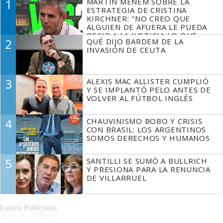
1
MARTÍN MENEM SOBRE LA
ESTRATEGIA DE CRISTINA
KIRCHNER: "NO CREO QUE
ALGUIEN DE AFUERA LE PUEDA
DECIR A LA JUSTICIA LO QUE
2
QUÉ DIJO BARDEM DE LA
TIENE QUE HACER"
INVASIÓN DE CEUTA
3
ALEXIS MAC ALLISTER CUMPLIÓ
Y SE IMPLANTÓ PELO ANTES DE
VOLVER AL FÚTBOL INGLÉS
4
CHAUVINISMO BOBO Y CRISIS
CON BRASIL: LOS ARGENTINOS
SOMOS DERECHOS Y HUMANOS
5
SANTILLI SE SUMÓ A BULLRICH
Y PRESIONA PARA LA RENUNCIA
DE VILLARRUEL
Espacio Publicitario