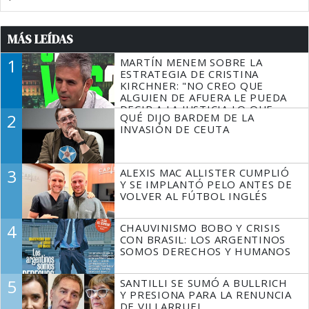
MÁS LEÍDAS
1
MARTÍN MENEM SOBRE LA
ESTRATEGIA DE CRISTINA
KIRCHNER: "NO CREO QUE
ALGUIEN DE AFUERA LE PUEDA
DECIR A LA JUSTICIA LO QUE
2
QUÉ DIJO BARDEM DE LA
TIENE QUE HACER"
INVASIÓN DE CEUTA
3
ALEXIS MAC ALLISTER CUMPLIÓ
Y SE IMPLANTÓ PELO ANTES DE
VOLVER AL FÚTBOL INGLÉS
4
CHAUVINISMO BOBO Y CRISIS
CON BRASIL: LOS ARGENTINOS
SOMOS DERECHOS Y HUMANOS
5
SANTILLI SE SUMÓ A BULLRICH
Y PRESIONA PARA LA RENUNCIA
DE VILLARRUEL