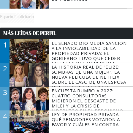
Espacio Publicitario
MÁS LEÍDAS DE PERFIL
1
EL SENADO DIO MEDIA SANCIÓN
A LA INVIOLABILIDAD DE LA
PROPIEDAD PRIVADA: EL
GOBIERNO TUVO QUE CEDER
EN LA LEY DEL MANEJO DEL
2
LA HISTORIA REAL DE "ELIZE:
FUEGO
SOMBRAS DE UNA MUJER", LA
NUEVA PELÍCULA DE NETFLIX
SOBRE EL CASO DE UNA ESPOSA
QUE DESCUARTIZÓ A SU
3
ENCUESTA RUMBO A 2027:
MARIDO
CUATRO CONSULTORAS
MIDIERON EL DESGASTE DE
MILEI Y LA CRISIS DE
LIDERAZGO EN EL PERONISMO
4
LEY DE PROPIEDAD PRIVADA:
QUÉ SENADORES VOTARON A
FAVOR Y CUÁLES EN CONTRA