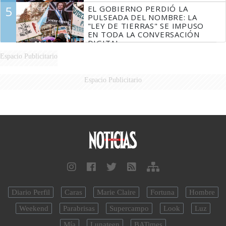
5
EL GOBIERNO PERDIÓ LA
PULSEADA DEL NOMBRE: LA
"LEY DE TIERRAS" SE IMPUSO
EN TODA LA CONVERSACIÓN
DIGITAL
Espacio Publicitario
Espacio Publicitario
Diario Perfil
Caras
Marie Claire
Fortuna
Hombre
Weekend
Parabrisas
Supercampo
Look
Luz
Mía
Lunateen
BATimes