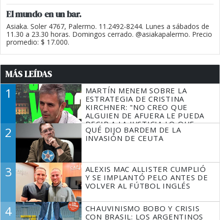
El mundo en un bar.
Asiaka. Soler 4767, Palermo. 11.2492-8244. Lunes a sábados de
11.30 a 23.30 horas. Domingos cerrado. @asiakapalermo. Precio
promedio: $ 17.000.
MÁS LEÍDAS
1
MARTÍN MENEM SOBRE LA
ESTRATEGIA DE CRISTINA
KIRCHNER: "NO CREO QUE
ALGUIEN DE AFUERA LE PUEDA
DECIR A LA JUSTICIA LO QUE
2
QUÉ DIJO BARDEM DE LA
TIENE QUE HACER"
INVASIÓN DE CEUTA
3
ALEXIS MAC ALLISTER CUMPLIÓ
Y SE IMPLANTÓ PELO ANTES DE
VOLVER AL FÚTBOL INGLÉS
4
CHAUVINISMO BOBO Y CRISIS
CON BRASIL: LOS ARGENTINOS