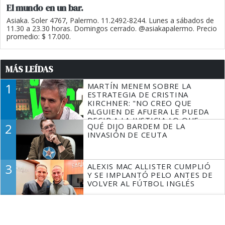
El mundo en un bar.
Asiaka. Soler 4767, Palermo. 11.2492-8244. Lunes a sábados de
11.30 a 23.30 horas. Domingos cerrado. @asiakapalermo. Precio
promedio: $ 17.000.
MÁS LEÍDAS
1
MARTÍN MENEM SOBRE LA
ESTRATEGIA DE CRISTINA
KIRCHNER: "NO CREO QUE
ALGUIEN DE AFUERA LE PUEDA
DECIR A LA JUSTICIA LO QUE
2
QUÉ DIJO BARDEM DE LA
TIENE QUE HACER"
INVASIÓN DE CEUTA
3
ALEXIS MAC ALLISTER CUMPLIÓ
Y SE IMPLANTÓ PELO ANTES DE
VOLVER AL FÚTBOL INGLÉS
4
CHAUVINISMO BOBO Y CRISIS
CON BRASIL: LOS ARGENTINOS
SOMOS DERECHOS Y HUMANOS