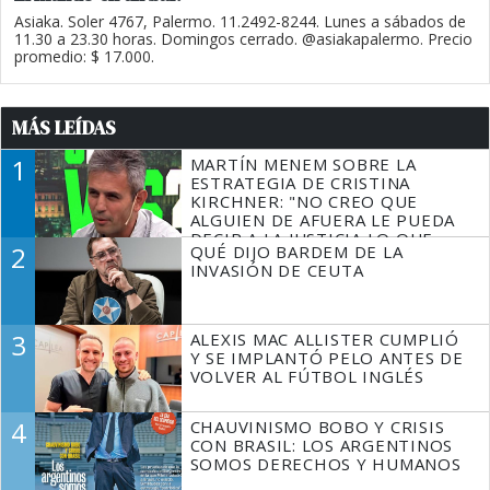
Asiaka. Soler 4767, Palermo. 11.2492-8244. Lunes a sábados de
11.30 a 23.30 horas. Domingos cerrado. @asiakapalermo. Precio
promedio: $ 17.000.
MÁS LEÍDAS
1
MARTÍN MENEM SOBRE LA
ESTRATEGIA DE CRISTINA
KIRCHNER: "NO CREO QUE
ALGUIEN DE AFUERA LE PUEDA
DECIR A LA JUSTICIA LO QUE
2
QUÉ DIJO BARDEM DE LA
TIENE QUE HACER"
INVASIÓN DE CEUTA
3
ALEXIS MAC ALLISTER CUMPLIÓ
Y SE IMPLANTÓ PELO ANTES DE
VOLVER AL FÚTBOL INGLÉS
4
CHAUVINISMO BOBO Y CRISIS
CON BRASIL: LOS ARGENTINOS
SOMOS DERECHOS Y HUMANOS