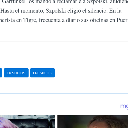
, Garfunkel los mandó a reclamarle a Szpolski, aludie
. Hasta el momento, Szpolski eligió el silencio. En la
erista en Tigre, frecuenta a diario sus oficinas en Puer
EX SOCIOS
ENEMIGOS