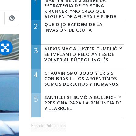
1
MARTÍN MENEM SOBRE LA
ESTRATEGIA DE CRISTINA
KIRCHNER: "NO CREO QUE
ALGUIEN DE AFUERA LE PUEDA
DECIR A LA JUSTICIA LO QUE
2
QUÉ DIJO BARDEM DE LA
TIENE QUE HACER"
INVASIÓN DE CEUTA
3
ALEXIS MAC ALLISTER CUMPLIÓ Y
SE IMPLANTÓ PELO ANTES DE
VOLVER AL FÚTBOL INGLÉS
4
CHAUVINISMO BOBO Y CRISIS
CON BRASIL: LOS ARGENTINOS
SOMOS DERECHOS Y HUMANOS
5
SANTILLI SE SUMÓ A BULLRICH Y
PRESIONA PARA LA RENUNCIA DE
VILLARRUEL
Espacio Publicitario