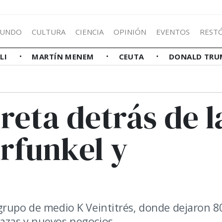
UNDO
CULTURA
CIENCIA
OPINIÓN
EVENTOS
REST
LLI
MARTÍN MENEM
CEUTA
DONALD TRU
creta detrás de l
rfunkel y
grupo de medio K Veintitrés, donde dejaron 8
azas y nuevos negocios.