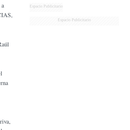
 a
MARIDO
Espacio Publicitario
ICIAS,
Espacio Publicitario
Raúl
l
erna
riva,