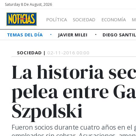
Saturday 8 De August, 2026
POLÍTICA
SOCIEDAD
ECONOMÍA
M
TEMAS DEL DÍA
JAVIER MILEI
DIEGO SANTI
SOCIEDAD |
02-11-2016 00:00
La historia se
pelea entre Ga
Szpolski
Fueron socios durante cuatro años en el 
empleados sin cobrar. Acusaciones, amen