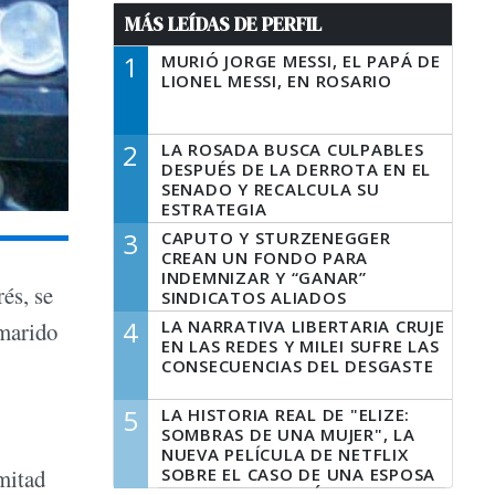
MÁS LEÍDAS DE PERFIL
1
MURIÓ JORGE MESSI, EL PAPÁ DE
LIONEL MESSI, EN ROSARIO
2
LA ROSADA BUSCA CULPABLES
DESPUÉS DE LA DERROTA EN EL
SENADO Y RECALCULA SU
ESTRATEGIA
3
CAPUTO Y STURZENEGGER
CREAN UN FONDO PARA
INDEMNIZAR Y “GANAR”
és, se
SINDICATOS ALIADOS
4
LA NARRATIVA LIBERTARIA CRUJE
 marido
EN LAS REDES Y MILEI SUFRE LAS
CONSECUENCIAS DEL DESGASTE
5
LA HISTORIA REAL DE "ELIZE:
SOMBRAS DE UNA MUJER", LA
NUEVA PELÍCULA DE NETFLIX
SOBRE EL CASO DE UNA ESPOSA
mitad
QUE DESCUARTIZÓ A SU