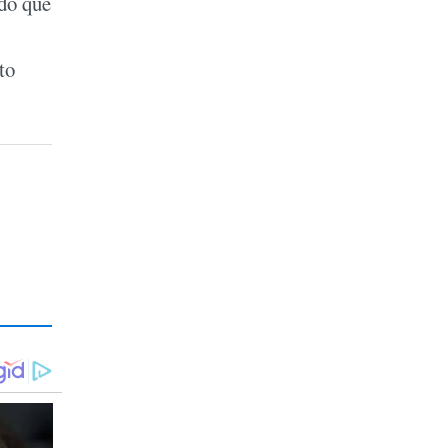
ndo que
to