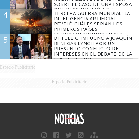
SOBRE EL CASO DE UNA ESPOSA
QUE DESCUARTIZÓ A SU
4
TERCERA GUERRA MUNDIAL: LA
MARIDO
INTELIGENCIA ARTIFICIAL
REVELÓ CUÁLES SERÍAN LOS
PRIMEROS PAÍSES
LATINOAMERICANOS EN SER
5
DI TULLIO IMPUGNÓ A JOAQUÍN
DERROTADOS
BENEGAS LYNCH POR UN
PRESUNTO CONFLICTO DE
INTERESES EN EL DEBATE DE LA
LEY DE TIERRAS
Espacio Publicitario
Espacio Publicitario