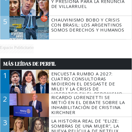
Y PRESIONA PARA LA RENUNCIA
DE VILLARRUEL
5
CHAUVINISMO BOBO Y CRISIS
CON BRASIL: LOS ARGENTINOS
SOMOS DERECHOS Y HUMANOS
Espacio Publicitario
MÁS LEÍDAS DE PERFIL
1
ENCUESTA RUMBO A 2027:
CUATRO CONSULTORAS
MIDIERON EL DESGASTE DE
MILEI Y LA CRISIS DE
LIDERAZGO EN EL PERONISMO
2
RICARDO LORENZETTI SE
METIÓ EN EL DEBATE SOBRE LA
INHABILITACIÓN DE CRISTINA
KIRCHNER
3
LA HISTORIA REAL DE "ELIZE:
SOMBRAS DE UNA MUJER", LA
NUEVA PELÍCULA DE NETFLIX