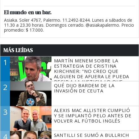
El mundo en un bar.
Asiaka. Soler 4767, Palermo. 11.2492-8244. Lunes a sábados de
11.30 a 23.30 horas. Domingos cerrado. @asiakapalermo. Precio
promedio: $ 17.000.
MÁS LEÍDAS
1
MARTÍN MENEM SOBRE LA
ESTRATEGIA DE CRISTINA
KIRCHNER: "NO CREO QUE
ALGUIEN DE AFUERA LE PUEDA
DECIR A LA JUSTICIA LO QUE
2
QUÉ DIJO BARDEM DE LA
TIENE QUE HACER"
INVASIÓN DE CEUTA
3
ALEXIS MAC ALLISTER CUMPLIÓ
Y SE IMPLANTÓ PELO ANTES DE
VOLVER AL FÚTBOL INGLÉS
4
SANTILLI SE SUMÓ A BULLRICH