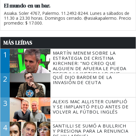
El mundo en un bar.
Asiaka. Soler 4767, Palermo. 11.2492-8244. Lunes a sábados de
11.30 a 23.30 horas. Domingos cerrado. @asiakapalermo. Precio
promedio: $ 17.000.
MÁS LEÍDAS
1
MARTÍN MENEM SOBRE LA
ESTRATEGIA DE CRISTINA
KIRCHNER: "NO CREO QUE
ALGUIEN DE AFUERA LE PUEDA
DECIR A LA JUSTICIA LO QUE
2
QUÉ DIJO BARDEM DE LA
TIENE QUE HACER"
INVASIÓN DE CEUTA
3
ALEXIS MAC ALLISTER CUMPLIÓ
Y SE IMPLANTÓ PELO ANTES DE
VOLVER AL FÚTBOL INGLÉS
4
SANTILLI SE SUMÓ A BULLRICH
Y PRESIONA PARA LA RENUNCIA
DE VILLARRUEL