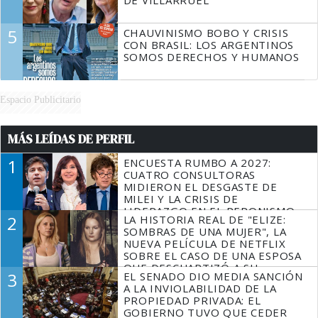
5
CHAUVINISMO BOBO Y CRISIS
CON BRASIL: LOS ARGENTINOS
SOMOS DERECHOS Y HUMANOS
Espacio Publicitario
MÁS LEÍDAS DE PERFIL
1
ENCUESTA RUMBO A 2027:
CUATRO CONSULTORAS
MIDIERON EL DESGASTE DE
MILEI Y LA CRISIS DE
LIDERAZGO EN EL PERONISMO
2
LA HISTORIA REAL DE "ELIZE:
SOMBRAS DE UNA MUJER", LA
NUEVA PELÍCULA DE NETFLIX
SOBRE EL CASO DE UNA ESPOSA
QUE DESCUARTIZÓ A SU
3
EL SENADO DIO MEDIA SANCIÓN
MARIDO
A LA INVIOLABILIDAD DE LA
PROPIEDAD PRIVADA: EL
GOBIERNO TUVO QUE CEDER