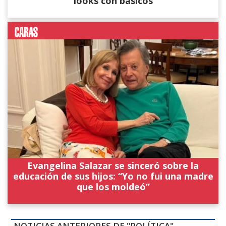
looks con básicos
Evangelina Salazar se sinceró sobre la
educación de sus hijos: “Yo no fui una madre
que los moldeó”
NOTICIAS ANTERIORES DE "POLÍTICA"