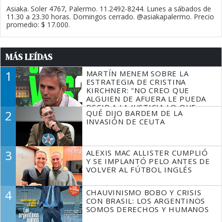
Asiaka. Soler 4767, Palermo. 11.2492-8244. Lunes a sábados de
11.30 a 23.30 horas. Domingos cerrado. @asiakapalermo. Precio
promedio: $ 17.000.
MÁS LEÍDAS
1
MARTÍN MENEM SOBRE LA
ESTRATEGIA DE CRISTINA
KIRCHNER: "NO CREO QUE
ALGUIEN DE AFUERA LE PUEDA
DECIR A LA JUSTICIA LO QUE
2
QUÉ DIJO BARDEM DE LA
TIENE QUE HACER"
INVASIÓN DE CEUTA
3
ALEXIS MAC ALLISTER CUMPLIÓ
Y SE IMPLANTÓ PELO ANTES DE
VOLVER AL FÚTBOL INGLÉS
4
CHAUVINISMO BOBO Y CRISIS
CON BRASIL: LOS ARGENTINOS
SOMOS DERECHOS Y HUMANOS