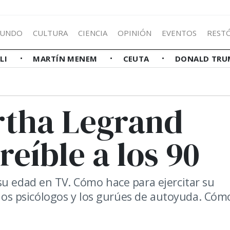
UNDO
CULTURA
CIENCIA
OPINIÓN
EVENTOS
REST
LLI
MARTÍN MENEM
CEUTA
DONALD TRU
rtha Legrand
reíble a los 90
su edad en TV. Cómo hace para ejercitar su
a los psicólogos y los gurúes de autoyuda. Cóm