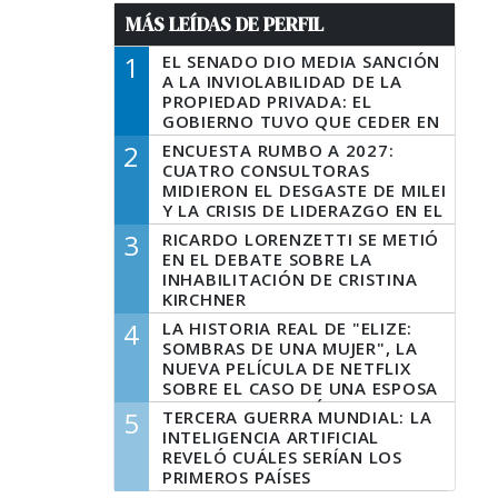
MÁS LEÍDAS DE PERFIL
1
EL SENADO DIO MEDIA SANCIÓN
A LA INVIOLABILIDAD DE LA
PROPIEDAD PRIVADA: EL
GOBIERNO TUVO QUE CEDER EN
LA LEY DEL MANEJO DEL FUEGO
2
ENCUESTA RUMBO A 2027:
CUATRO CONSULTORAS
MIDIERON EL DESGASTE DE MILEI
Y LA CRISIS DE LIDERAZGO EN EL
PERONISMO
3
RICARDO LORENZETTI SE METIÓ
EN EL DEBATE SOBRE LA
INHABILITACIÓN DE CRISTINA
KIRCHNER
4
LA HISTORIA REAL DE "ELIZE:
SOMBRAS DE UNA MUJER", LA
NUEVA PELÍCULA DE NETFLIX
SOBRE EL CASO DE UNA ESPOSA
QUE DESCUARTIZÓ A SU
5
TERCERA GUERRA MUNDIAL: LA
MARIDO
INTELIGENCIA ARTIFICIAL
REVELÓ CUÁLES SERÍAN LOS
PRIMEROS PAÍSES
LATINOAMERICANOS EN SER