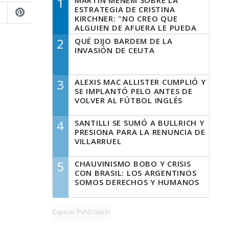
1
MARTÍN MENEM SOBRE LA
ESTRATEGIA DE CRISTINA
KIRCHNER: "NO CREO QUE
ALGUIEN DE AFUERA LE PUEDA
DECIR A LA JUSTICIA LO QUE
2
QUÉ DIJO BARDEM DE LA
TIENE QUE HACER"
INVASIÓN DE CEUTA
3
ALEXIS MAC ALLISTER CUMPLIÓ Y
SE IMPLANTÓ PELO ANTES DE
VOLVER AL FÚTBOL INGLÉS
4
SANTILLI SE SUMÓ A BULLRICH Y
PRESIONA PARA LA RENUNCIA DE
VILLARRUEL
5
CHAUVINISMO BOBO Y CRISIS
CON BRASIL: LOS ARGENTINOS
SOMOS DERECHOS Y HUMANOS
Espacio Publicitario