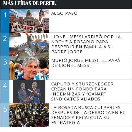
MÁS LEÍDAS DE PERFIL
1
ALGO PASÓ
2
LIONEL MESSI ARRIBÓ POR LA
NOCHE A ROSARIO PARA
DESPEDIR EN FAMILIA A SU
PADRE JORGE
3
MURIÓ JORGE MESSI, EL PAPÁ
DE LIONEL MESSI
4
CAPUTO Y STURZENEGGER
CREAN UN FONDO PARA
INDEMNIZAR Y “GANAR”
SINDICATOS ALIADOS
5
LA ROSADA BUSCA CULPABLES
DESPUÉS DE LA DERROTA EN EL
SENADO Y RECALCULA SU
ESTRATEGIA