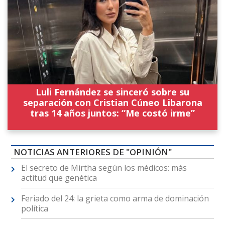
Luli Fernández se sinceró sobre su
separación con Cristian Cúneo Libarona
tras 14 años juntos: “Me costó irme”
NOTICIAS ANTERIORES DE "OPINIÓN"
El secreto de Mirtha según los médicos: más
actitud que genética
Feriado del 24: la grieta como arma de dominación
política