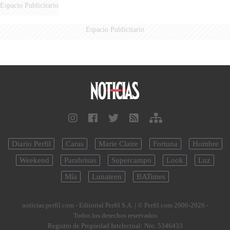
Espacio Publicitario
Espacio Publicitario
Diario Perfil
Caras
Marie Claire
Fortuna
Hombre
Weekend
Parabrisas
Supercampo
Look
Luz
Mía
Lunateen
BATimes
noticias.perfil.com - Editorial Perfil S.A.
| © Perfil.com 2006-2026 -
Todos los derechos reservados
Registro de Propiedad Intelectual: Nro. 5346433