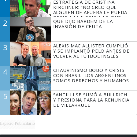
ESTRATEGIA DE CRISTINA
KIRCHNER: "NO CREO QUE
ALGUIEN DE AFUERA LE PUEDA
DECIR A LA JUSTICIA LO QUE
2
QUÉ DIJO BARDEM DE LA
TIENE QUE HACER"
INVASIÓN DE CEUTA
3
ALEXIS MAC ALLISTER CUMPLIÓ
Y SE IMPLANTÓ PELO ANTES DE
VOLVER AL FÚTBOL INGLÉS
4
CHAUVINISMO BOBO Y CRISIS
CON BRASIL: LOS ARGENTINOS
SOMOS DERECHOS Y HUMANOS
5
SANTILLI SE SUMÓ A BULLRICH
Y PRESIONA PARA LA RENUNCIA
DE VILLARRUEL
Espacio Publicitario