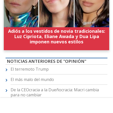
Adiós a los vestidos de novia tradicionales:
Luz Cipriota, Eliane Awada y Dua Lipa
imponen nuevos estilos
NOTICIAS ANTERIORES DE "OPINIÓN"
El terremoto Trump
El más malo del mundo
De la CEOcracia a la Dueñocracia: Macri cambia
para no cambiar
Sincericidio de Aníbal F.: coimear no es robar