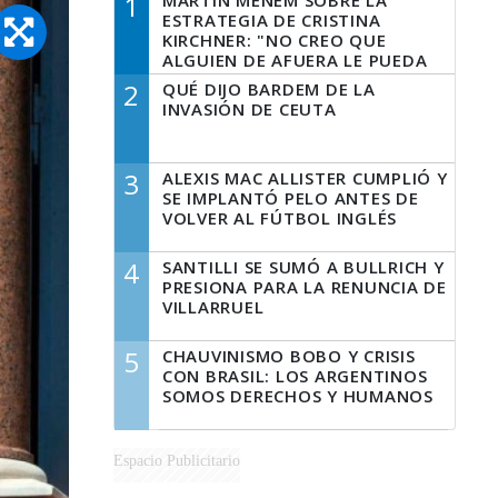
1
MARTÍN MENEM SOBRE LA
ESTRATEGIA DE CRISTINA
KIRCHNER: "NO CREO QUE
ALGUIEN DE AFUERA LE PUEDA
DECIR A LA JUSTICIA LO QUE
2
QUÉ DIJO BARDEM DE LA
TIENE QUE HACER"
INVASIÓN DE CEUTA
3
ALEXIS MAC ALLISTER CUMPLIÓ Y
SE IMPLANTÓ PELO ANTES DE
VOLVER AL FÚTBOL INGLÉS
4
SANTILLI SE SUMÓ A BULLRICH Y
PRESIONA PARA LA RENUNCIA DE
VILLARRUEL
5
CHAUVINISMO BOBO Y CRISIS
CON BRASIL: LOS ARGENTINOS
SOMOS DERECHOS Y HUMANOS
Espacio Publicitario