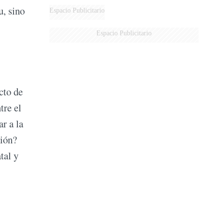
DERROTADOS
u, sino
Espacio Publicitario
Espacio Publicitario
cto de
tre el
ar a la
ción?
tal y