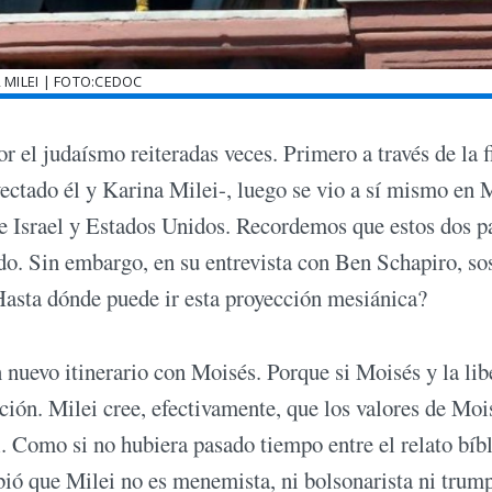
R MILEI | FOTO:CEDOC
or el judaísmo reiteradas veces. Primero a través de la 
yectado él y Karina Milei-, luego se vio a sí mismo en 
nte Israel y Estados Unidos. Recordemos que estos dos p
do. Sin embargo, en su entrevista con Ben Schapiro, so
Hasta dónde puede ir esta proyección mesiánica?
n nuevo itinerario con Moisés. Porque si Moisés y la lib
nción. Milei cree, efectivamente, que los valores de Moi
. Como si no hubiera pasado tiempo entre el relato bíb
bió que Milei no es menemista, ni bolsonarista ni trum