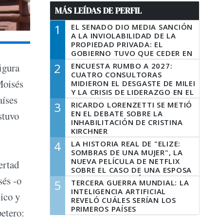
MÁS LEÍDAS DE PERFIL
1
EL SENADO DIO MEDIA SANCIÓN
A LA INVIOLABILIDAD DE LA
PROPIEDAD PRIVADA: EL
GOBIERNO TUVO QUE CEDER EN
LA LEY DEL MANEJO DEL FUEGO
2
ENCUESTA RUMBO A 2027:
figura
CUATRO CONSULTORAS
Moisés
MIDIERON EL DESGASTE DE MILEI
Y LA CRISIS DE LIDERAZGO EN EL
aíses
PERONISMO
3
RICARDO LORENZETTI SE METIÓ
EN EL DEBATE SOBRE LA
stuvo
INHABILITACIÓN DE CRISTINA
KIRCHNER
4
LA HISTORIA REAL DE "ELIZE:
SOMBRAS DE UNA MUJER", LA
NUEVA PELÍCULA DE NETFLIX
ertad
SOBRE EL CASO DE UNA ESPOSA
QUE DESCUARTIZÓ A SU
sés -o
5
TERCERA GUERRA MUNDIAL: LA
MARIDO
INTELIGENCIA ARTIFICIAL
lico y
REVELÓ CUÁLES SERÍAN LOS
PRIMEROS PAÍSES
petero:
LATINOAMERICANOS EN SER