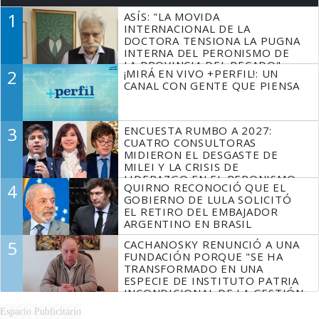
1
ASÍS: "LA MOVIDA
INTERNACIONAL DE LA
DOCTORA TENSIONA LA PUGNA
INTERNA DEL PERONISMO DE
LA PROVINCIA DEL PECADO"
2
¡MIRÁ EN VIVO +PERFIL!: UN
CANAL CON GENTE QUE PIENSA
3
ENCUESTA RUMBO A 2027:
CUATRO CONSULTORAS
MIDIERON EL DESGASTE DE
MILEI Y LA CRISIS DE
LIDERAZGO EN EL PERONISMO
4
QUIRNO RECONOCIÓ QUE EL
GOBIERNO DE LULA SOLICITÓ
EL RETIRO DEL EMBAJADOR
ARGENTINO EN BRASIL
5
CACHANOSKY RENUNCIÓ A UNA
FUNDACIÓN PORQUE "SE HA
TRANSFORMADO EN UNA
ESPECIE DE INSTITUTO PATRIA
INCONDICIONAL DE LA GESTIÓN
DE MILEI"
Espacio Publicitario