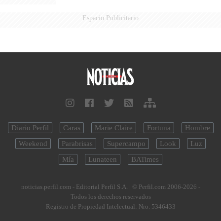
Espacio Publicitario
Diario Perfil
Caras
Marie Claire
Fortuna
Hombre
Weekend
Parabrisas
Supercampo
Look
Luz
Mía
Lunateen
BATimes
noticias.perfil.com - Editorial Perfil S.A.
| © Perfil.com 2006-2026 -
Todos los derechos reservados
Registro de Propiedad Intelectual: Nro. 5346433