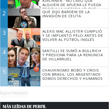
KIRCHNER: "NO CREO QUE
ALGUIEN DE AFUERA LE PUEDA
DECIR A LA JUSTICIA LO QUE
2
QUÉ DIJO BARDEM DE LA
TIENE QUE HACER"
INVASIÓN DE CEUTA
3
ALEXIS MAC ALLISTER CUMPLIÓ
Y SE IMPLANTÓ PELO ANTES DE
VOLVER AL FÚTBOL INGLÉS
4
SANTILLI SE SUMÓ A BULLRICH
Y PRESIONA PARA LA RENUNCIA
DE VILLARRUEL
5
CHAUVINISMO BOBO Y CRISIS
CON BRASIL: LOS ARGENTINOS
SOMOS DERECHOS Y HUMANOS
Espacio Publicitario
MÁS LEÍDAS DE PERFIL