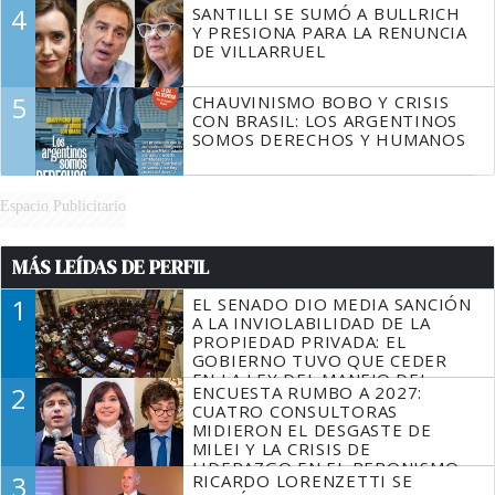
4
SANTILLI SE SUMÓ A BULLRICH
Y PRESIONA PARA LA RENUNCIA
DE VILLARRUEL
5
CHAUVINISMO BOBO Y CRISIS
CON BRASIL: LOS ARGENTINOS
SOMOS DERECHOS Y HUMANOS
Espacio Publicitario
MÁS LEÍDAS DE PERFIL
1
EL SENADO DIO MEDIA SANCIÓN
A LA INVIOLABILIDAD DE LA
PROPIEDAD PRIVADA: EL
GOBIERNO TUVO QUE CEDER
EN LA LEY DEL MANEJO DEL
2
ENCUESTA RUMBO A 2027:
FUEGO
CUATRO CONSULTORAS
MIDIERON EL DESGASTE DE
MILEI Y LA CRISIS DE
LIDERAZGO EN EL PERONISMO
3
RICARDO LORENZETTI SE