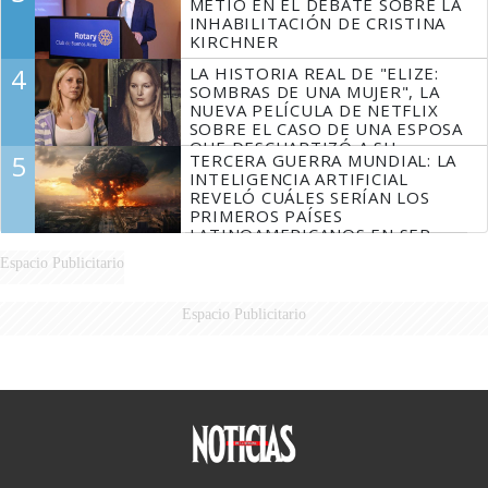
METIÓ EN EL DEBATE SOBRE LA
INHABILITACIÓN DE CRISTINA
KIRCHNER
4
LA HISTORIA REAL DE "ELIZE:
SOMBRAS DE UNA MUJER", LA
NUEVA PELÍCULA DE NETFLIX
SOBRE EL CASO DE UNA ESPOSA
QUE DESCUARTIZÓ A SU
5
TERCERA GUERRA MUNDIAL: LA
MARIDO
INTELIGENCIA ARTIFICIAL
REVELÓ CUÁLES SERÍAN LOS
PRIMEROS PAÍSES
LATINOAMERICANOS EN SER
DERROTADOS
Espacio Publicitario
Espacio Publicitario