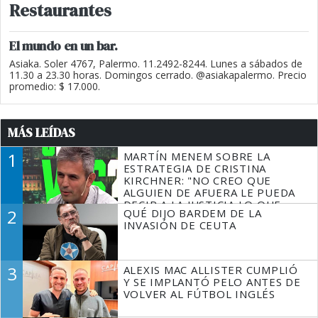
Restaurantes
El mundo en un bar.
Asiaka. Soler 4767, Palermo. 11.2492-8244. Lunes a sábados de
11.30 a 23.30 horas. Domingos cerrado. @asiakapalermo. Precio
promedio: $ 17.000.
MÁS LEÍDAS
1
MARTÍN MENEM SOBRE LA
ESTRATEGIA DE CRISTINA
KIRCHNER: "NO CREO QUE
ALGUIEN DE AFUERA LE PUEDA
DECIR A LA JUSTICIA LO QUE
2
QUÉ DIJO BARDEM DE LA
TIENE QUE HACER"
INVASIÓN DE CEUTA
3
ALEXIS MAC ALLISTER CUMPLIÓ
Y SE IMPLANTÓ PELO ANTES DE
VOLVER AL FÚTBOL INGLÉS