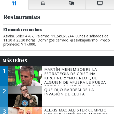
Restaurantes
El mundo en un bar.
Asiaka. Soler 4767, Palermo. 11.2492-8244. Lunes a sábados de
11.30 a 23.30 horas. Domingos cerrado. @asiakapalermo. Precio
promedio: $ 17.000.
MÁS LEÍDAS
1
MARTÍN MENEM SOBRE LA
ESTRATEGIA DE CRISTINA
KIRCHNER: "NO CREO QUE
ALGUIEN DE AFUERA LE PUEDA
DECIR A LA JUSTICIA LO QUE
2
QUÉ DIJO BARDEM DE LA
TIENE QUE HACER"
INVASIÓN DE CEUTA
3
ALEXIS MAC ALLISTER CUMPLIÓ