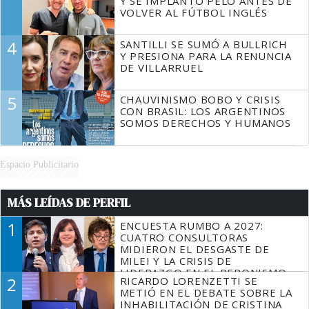
Y SE IMPLANTÓ PELO ANTES DE
VOLVER AL FÚTBOL INGLÉS
4
SANTILLI SE SUMÓ A BULLRICH
Y PRESIONA PARA LA RENUNCIA
DE VILLARRUEL
5
CHAUVINISMO BOBO Y CRISIS
CON BRASIL: LOS ARGENTINOS
SOMOS DERECHOS Y HUMANOS
Espacio Publicitario
MÁS LEÍDAS DE PERFIL
1
ENCUESTA RUMBO A 2027:
CUATRO CONSULTORAS
MIDIERON EL DESGASTE DE
MILEI Y LA CRISIS DE
LIDERAZGO EN EL PERONISMO
2
RICARDO LORENZETTI SE
METIÓ EN EL DEBATE SOBRE LA
INHABILITACIÓN DE CRISTINA