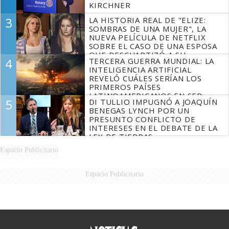
KIRCHNER
3
LA HISTORIA REAL DE "ELIZE:
SOMBRAS DE UNA MUJER", LA
NUEVA PELÍCULA DE NETFLIX
SOBRE EL CASO DE UNA ESPOSA
QUE DESCUARTIZÓ A SU
4
TERCERA GUERRA MUNDIAL: LA
MARIDO
INTELIGENCIA ARTIFICIAL
REVELÓ CUÁLES SERÍAN LOS
PRIMEROS PAÍSES
LATINOAMERICANOS EN SER
5
DI TULLIO IMPUGNÓ A JOAQUÍN
DERROTADOS
BENEGAS LYNCH POR UN
PRESUNTO CONFLICTO DE
INTERESES EN EL DEBATE DE LA
LEY DE TIERRAS
Espacio Publicitario
Espacio Publicitario