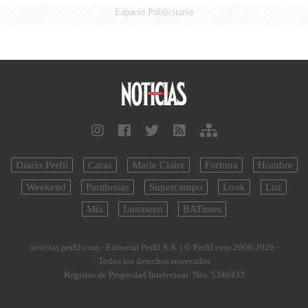
Espacio Publicitario
Diario Perfil
Caras
Marie Claire
Fortuna
Hombre
Weekend
Parabrisas
Supercampo
Look
Luz
Mía
Lunateen
BATimes
noticias.perfil.com - Editorial Perfil S.A.
| © Perfil.com 2006-2026 -
Todos los derechos reservados
Registro de Propiedad Intelectual: Nro. 5346433