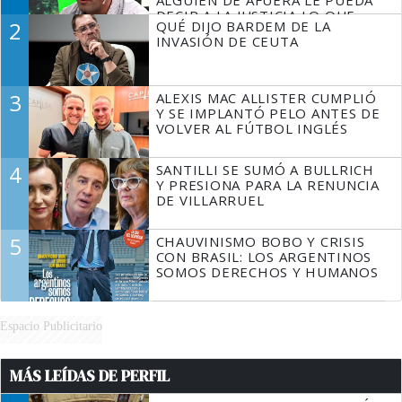
DECIR A LA JUSTICIA LO QUE
2
QUÉ DIJO BARDEM DE LA
TIENE QUE HACER"
INVASIÓN DE CEUTA
3
ALEXIS MAC ALLISTER CUMPLIÓ
Y SE IMPLANTÓ PELO ANTES DE
VOLVER AL FÚTBOL INGLÉS
4
SANTILLI SE SUMÓ A BULLRICH
Y PRESIONA PARA LA RENUNCIA
DE VILLARRUEL
5
CHAUVINISMO BOBO Y CRISIS
CON BRASIL: LOS ARGENTINOS
SOMOS DERECHOS Y HUMANOS
Espacio Publicitario
MÁS LEÍDAS DE PERFIL