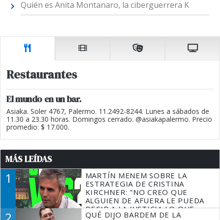
Quién es Anita Montanaro, la ciberguerrera K
Restaurantes
El mundo en un bar.
Asiaka. Soler 4767, Palermo. 11.2492-8244. Lunes a sábados de
11.30 a 23.30 horas. Domingos cerrado. @asiakapalermo. Precio
promedio: $ 17.000.
MÁS LEÍDAS
1
MARTÍN MENEM SOBRE LA
ESTRATEGIA DE CRISTINA
KIRCHNER: "NO CREO QUE
ALGUIEN DE AFUERA LE PUEDA
DECIR A LA JUSTICIA LO QUE
2
QUÉ DIJO BARDEM DE LA
TIENE QUE HACER"