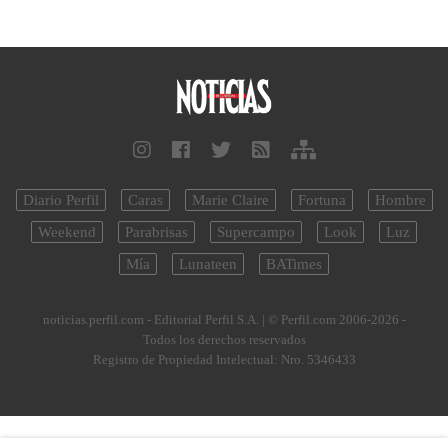
Diario Perfil
Caras
Marie Claire
Fortuna
Hombre
Weekend
Parabrisas
Supercampo
Look
Luz
Mía
Lunateen
BATimes
noticias.perfil.com - Editorial Perfil S.A.
| © Perfil.com 2006-2026 -
Todos los derechos reservados
Registro de Propiedad Intelectual: Nro. 5346433