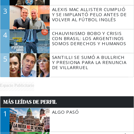
3
ALEXIS MAC ALLISTER CUMPLIÓ
Y SE IMPLANTÓ PELO ANTES DE
VOLVER AL FÚTBOL INGLÉS
4
CHAUVINISMO BOBO Y CRISIS
CON BRASIL: LOS ARGENTINOS
SOMOS DERECHOS Y HUMANOS
5
SANTILLI SE SUMÓ A BULLRICH
Y PRESIONA PARA LA RENUNCIA
DE VILLARRUEL
Espacio Publicitario
MÁS LEÍDAS DE PERFIL
1
ALGO PASÓ