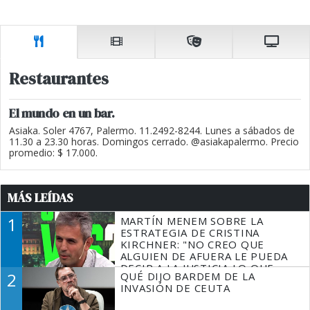
Restaurantes
El mundo en un bar.
Asiaka. Soler 4767, Palermo. 11.2492-8244. Lunes a sábados de
11.30 a 23.30 horas. Domingos cerrado. @asiakapalermo. Precio
promedio: $ 17.000.
MÁS LEÍDAS
1
MARTÍN MENEM SOBRE LA
ESTRATEGIA DE CRISTINA
KIRCHNER: "NO CREO QUE
ALGUIEN DE AFUERA LE PUEDA
DECIR A LA JUSTICIA LO QUE
2
QUÉ DIJO BARDEM DE LA
TIENE QUE HACER"
INVASIÓN DE CEUTA