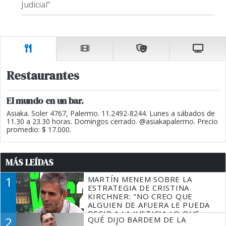
Judicial”
Restaurantes
El mundo en un bar.
Asiaka. Soler 4767, Palermo. 11.2492-8244. Lunes a sábados de
11.30 a 23.30 horas. Domingos cerrado. @asiakapalermo. Precio
promedio: $ 17.000.
MÁS LEÍDAS
1
MARTÍN MENEM SOBRE LA
ESTRATEGIA DE CRISTINA
KIRCHNER: "NO CREO QUE
ALGUIEN DE AFUERA LE PUEDA
DECIR A LA JUSTICIA LO QUE
2
QUÉ DIJO BARDEM DE LA
TIENE QUE HACER"