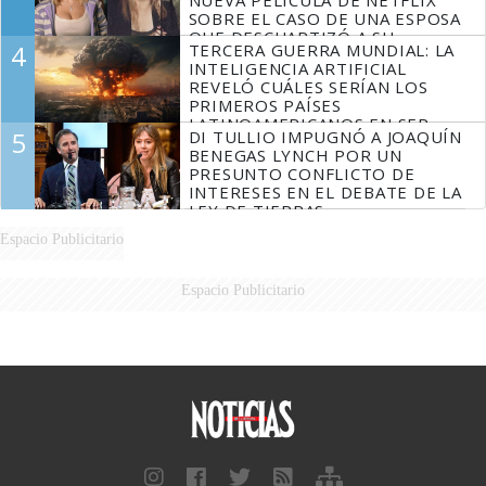
NUEVA PELÍCULA DE NETFLIX
SOBRE EL CASO DE UNA ESPOSA
QUE DESCUARTIZÓ A SU
4
TERCERA GUERRA MUNDIAL: LA
MARIDO
INTELIGENCIA ARTIFICIAL
REVELÓ CUÁLES SERÍAN LOS
PRIMEROS PAÍSES
LATINOAMERICANOS EN SER
5
DI TULLIO IMPUGNÓ A JOAQUÍN
DERROTADOS
BENEGAS LYNCH POR UN
PRESUNTO CONFLICTO DE
INTERESES EN EL DEBATE DE LA
LEY DE TIERRAS
Espacio Publicitario
Espacio Publicitario