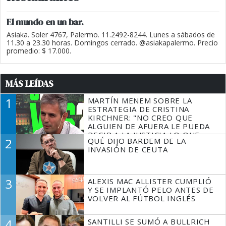
El mundo en un bar.
Asiaka. Soler 4767, Palermo. 11.2492-8244. Lunes a sábados de
11.30 a 23.30 horas. Domingos cerrado. @asiakapalermo. Precio
promedio: $ 17.000.
MÁS LEÍDAS
1
MARTÍN MENEM SOBRE LA
ESTRATEGIA DE CRISTINA
KIRCHNER: "NO CREO QUE
ALGUIEN DE AFUERA LE PUEDA
DECIR A LA JUSTICIA LO QUE
2
QUÉ DIJO BARDEM DE LA
TIENE QUE HACER"
INVASIÓN DE CEUTA
3
ALEXIS MAC ALLISTER CUMPLIÓ
Y SE IMPLANTÓ PELO ANTES DE
VOLVER AL FÚTBOL INGLÉS
4
SANTILLI SE SUMÓ A BULLRICH