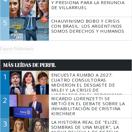
Y PRESIONA PARA LA RENUNCIA
DE VILLARRUEL
5
CHAUVINISMO BOBO Y CRISIS
CON BRASIL: LOS ARGENTINOS
SOMOS DERECHOS Y HUMANOS
Espacio Publicitario
MÁS LEÍDAS DE PERFIL
1
ENCUESTA RUMBO A 2027:
CUATRO CONSULTORAS
MIDIERON EL DESGASTE DE
MILEI Y LA CRISIS DE
LIDERAZGO EN EL PERONISMO
2
RICARDO LORENZETTI SE
METIÓ EN EL DEBATE SOBRE LA
INHABILITACIÓN DE CRISTINA
KIRCHNER
3
LA HISTORIA REAL DE "ELIZE:
SOMBRAS DE UNA MUJER", LA