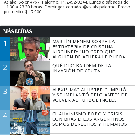
Asiaka. Soler 4767, Palermo. 11.2492-8244. Lunes a sábados de
11.30 a 23.30 horas. Domingos cerrado. @asiakapalermo. Precio
promedio: $ 17.000.
MÁS LEÍDAS
1
MARTÍN MENEM SOBRE LA
ESTRATEGIA DE CRISTINA
KIRCHNER: "NO CREO QUE
ALGUIEN DE AFUERA LE PUEDA
DECIR A LA JUSTICIA LO QUE
2
QUÉ DIJO BARDEM DE LA
TIENE QUE HACER"
INVASIÓN DE CEUTA
3
ALEXIS MAC ALLISTER CUMPLIÓ
Y SE IMPLANTÓ PELO ANTES DE
VOLVER AL FÚTBOL INGLÉS
4
CHAUVINISMO BOBO Y CRISIS
CON BRASIL: LOS ARGENTINOS
SOMOS DERECHOS Y HUMANOS