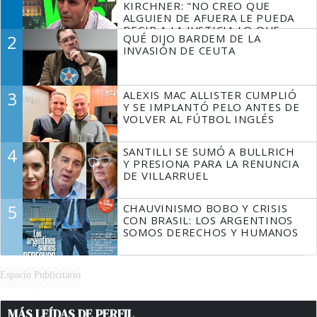
KIRCHNER: "NO CREO QUE
ALGUIEN DE AFUERA LE PUEDA
DECIR A LA JUSTICIA LO QUE
2
QUÉ DIJO BARDEM DE LA
TIENE QUE HACER"
INVASIÓN DE CEUTA
3
ALEXIS MAC ALLISTER CUMPLIÓ
Y SE IMPLANTÓ PELO ANTES DE
VOLVER AL FÚTBOL INGLÉS
4
SANTILLI SE SUMÓ A BULLRICH
Y PRESIONA PARA LA RENUNCIA
DE VILLARRUEL
5
CHAUVINISMO BOBO Y CRISIS
CON BRASIL: LOS ARGENTINOS
SOMOS DERECHOS Y HUMANOS
Espacio Publicitario
MÁS LEÍDAS DE PERFIL