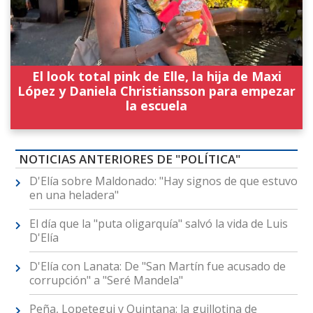
El look total pink de Elle, la hija de Maxi
López y Daniela Christiansson para empezar
la escuela
NOTICIAS ANTERIORES DE "POLÍTICA"
D'Elía sobre Maldonado: "Hay signos de que estuvo
en una heladera"
El día que la "puta oligarquía" salvó la vida de Luis
D'Elía
D'Elía con Lanata: De "San Martín fue acusado de
corrupción" a "Seré Mandela"
Peña, Lopetegui y Quintana: la guillotina de