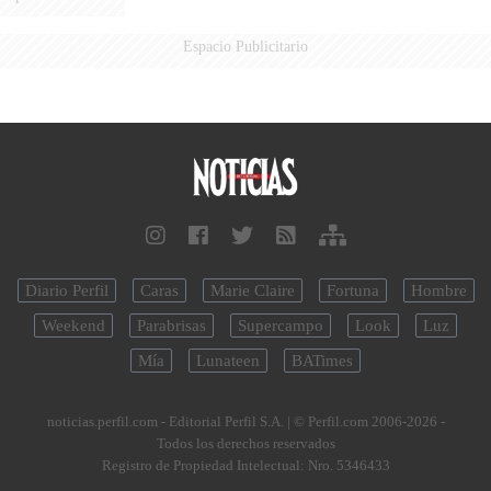
Espacio Publicitario
Diario Perfil
Caras
Marie Claire
Fortuna
Hombre
Weekend
Parabrisas
Supercampo
Look
Luz
Mía
Lunateen
BATimes
noticias.perfil.com - Editorial Perfil S.A.
| © Perfil.com 2006-2026 -
Todos los derechos reservados
Registro de Propiedad Intelectual: Nro. 5346433