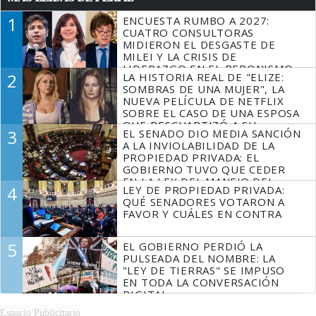
1
ENCUESTA RUMBO A 2027:
CUATRO CONSULTORAS
MIDIERON EL DESGASTE DE
MILEI Y LA CRISIS DE
LIDERAZGO EN EL PERONISMO
2
LA HISTORIA REAL DE "ELIZE:
SOMBRAS DE UNA MUJER", LA
NUEVA PELÍCULA DE NETFLIX
SOBRE EL CASO DE UNA ESPOSA
QUE DESCUARTIZÓ A SU
3
EL SENADO DIO MEDIA SANCIÓN
MARIDO
A LA INVIOLABILIDAD DE LA
PROPIEDAD PRIVADA: EL
GOBIERNO TUVO QUE CEDER
EN LA LEY DEL MANEJO DEL
4
LEY DE PROPIEDAD PRIVADA:
FUEGO
QUÉ SENADORES VOTARON A
FAVOR Y CUÁLES EN CONTRA
5
EL GOBIERNO PERDIÓ LA
PULSEADA DEL NOMBRE: LA
"LEY DE TIERRAS" SE IMPUSO
EN TODA LA CONVERSACIÓN
DIGITAL
Espacio Publicitario