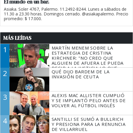
El mundo en un bar.
Asiaka. Soler 4767, Palermo. 11.2492-8244. Lunes a sábados de
11.30 a 23.30 horas. Domingos cerrado. @asiakapalermo. Precio
promedio: $ 17.000.
MÁS LEÍDAS
1
MARTÍN MENEM SOBRE LA
ESTRATEGIA DE CRISTINA
KIRCHNER: "NO CREO QUE
ALGUIEN DE AFUERA LE PUEDA
DECIR A LA JUSTICIA LO QUE
2
QUÉ DIJO BARDEM DE LA
TIENE QUE HACER"
INVASIÓN DE CEUTA
3
ALEXIS MAC ALLISTER CUMPLIÓ
Y SE IMPLANTÓ PELO ANTES DE
VOLVER AL FÚTBOL INGLÉS
4
SANTILLI SE SUMÓ A BULLRICH
Y PRESIONA PARA LA RENUNCIA
DE VILLARRUEL