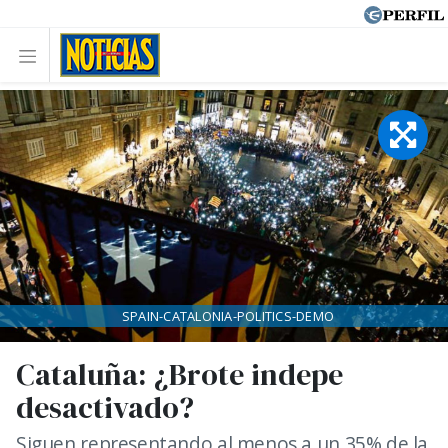
SPAIN-CATALONIA-POLITICS-DEMO
Cataluña: ¿Brote indepe
desactivado?
Siguen representando al menos a un 35% de la