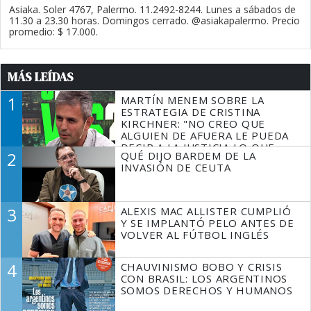
Asiaka. Soler 4767, Palermo. 11.2492-8244. Lunes a sábados de
11.30 a 23.30 horas. Domingos cerrado. @asiakapalermo. Precio
promedio: $ 17.000.
MÁS LEÍDAS
1
MARTÍN MENEM SOBRE LA
ESTRATEGIA DE CRISTINA
KIRCHNER: "NO CREO QUE
ALGUIEN DE AFUERA LE PUEDA
DECIR A LA JUSTICIA LO QUE
2
QUÉ DIJO BARDEM DE LA
TIENE QUE HACER"
INVASIÓN DE CEUTA
3
ALEXIS MAC ALLISTER CUMPLIÓ
Y SE IMPLANTÓ PELO ANTES DE
VOLVER AL FÚTBOL INGLÉS
4
CHAUVINISMO BOBO Y CRISIS
CON BRASIL: LOS ARGENTINOS
SOMOS DERECHOS Y HUMANOS