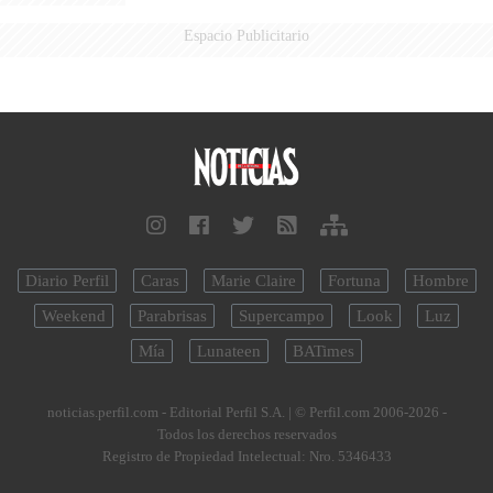
Espacio Publicitario
Diario Perfil
Caras
Marie Claire
Fortuna
Hombre
Weekend
Parabrisas
Supercampo
Look
Luz
Mía
Lunateen
BATimes
noticias.perfil.com - Editorial Perfil S.A.
| © Perfil.com 2006-2026 -
Todos los derechos reservados
Registro de Propiedad Intelectual: Nro. 5346433