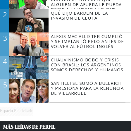
ALGUIEN DE AFUERA LE PUEDA
DECIR A LA JUSTICIA LO QUE
2
QUÉ DIJO BARDEM DE LA
TIENE QUE HACER"
INVASIÓN DE CEUTA
3
ALEXIS MAC ALLISTER CUMPLIÓ
Y SE IMPLANTÓ PELO ANTES DE
VOLVER AL FÚTBOL INGLÉS
4
CHAUVINISMO BOBO Y CRISIS
CON BRASIL: LOS ARGENTINOS
SOMOS DERECHOS Y HUMANOS
5
SANTILLI SE SUMÓ A BULLRICH
Y PRESIONA PARA LA RENUNCIA
DE VILLARRUEL
Espacio Publicitario
MÁS LEÍDAS DE PERFIL