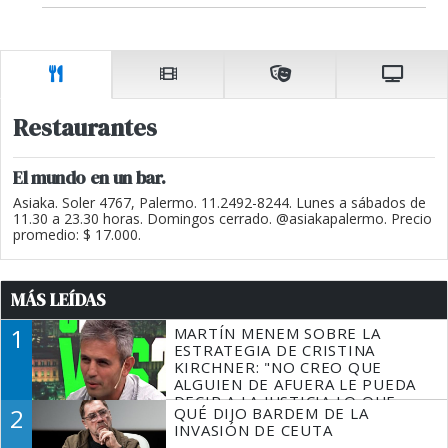
Restaurantes
El mundo en un bar.
Asiaka. Soler 4767, Palermo. 11.2492-8244. Lunes a sábados de
11.30 a 23.30 horas. Domingos cerrado. @asiakapalermo. Precio
promedio: $ 17.000.
MÁS LEÍDAS
1
MARTÍN MENEM SOBRE LA
ESTRATEGIA DE CRISTINA
KIRCHNER: "NO CREO QUE
ALGUIEN DE AFUERA LE PUEDA
DECIR A LA JUSTICIA LO QUE
2
QUÉ DIJO BARDEM DE LA
TIENE QUE HACER"
INVASIÓN DE CEUTA