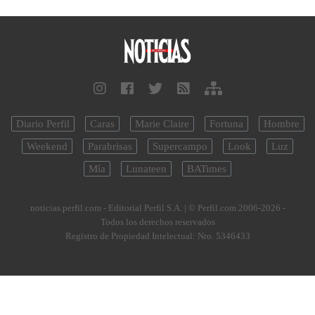
Diario Perfil
Caras
Marie Claire
Fortuna
Hombre
Weekend
Parabrisas
Supercampo
Look
Luz
Mía
Lunateen
BATimes
noticias.perfil.com - Editorial Perfil S.A.
| © Perfil.com 2006-2026 -
Todos los derechos reservados
Registro de Propiedad Intelectual: Nro. 5346433