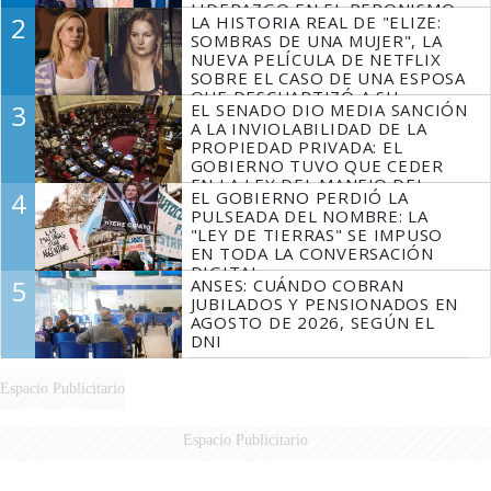
LIDERAZGO EN EL PERONISMO
2
LA HISTORIA REAL DE "ELIZE:
SOMBRAS DE UNA MUJER", LA
NUEVA PELÍCULA DE NETFLIX
SOBRE EL CASO DE UNA ESPOSA
QUE DESCUARTIZÓ A SU
3
EL SENADO DIO MEDIA SANCIÓN
MARIDO
A LA INVIOLABILIDAD DE LA
PROPIEDAD PRIVADA: EL
GOBIERNO TUVO QUE CEDER
EN LA LEY DEL MANEJO DEL
4
EL GOBIERNO PERDIÓ LA
FUEGO
PULSEADA DEL NOMBRE: LA
"LEY DE TIERRAS" SE IMPUSO
EN TODA LA CONVERSACIÓN
DIGITAL
5
ANSES: CUÁNDO COBRAN
JUBILADOS Y PENSIONADOS EN
AGOSTO DE 2026, SEGÚN EL
DNI
Espacio Publicitario
Espacio Publicitario