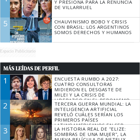
Y PRESIONA PARA LA RENUNCIA
DE VILLARRUEL
5
CHAUVINISMO BOBO Y CRISIS
CON BRASIL: LOS ARGENTINOS
SOMOS DERECHOS Y HUMANOS
Espacio Publicitario
MÁS LEÍDAS DE PERFIL
1
ENCUESTA RUMBO A 2027:
CUATRO CONSULTORAS
MIDIERON EL DESGASTE DE
MILEI Y LA CRISIS DE
LIDERAZGO EN EL PERONISMO
2
TERCERA GUERRA MUNDIAL: LA
INTELIGENCIA ARTIFICIAL
REVELÓ CUÁLES SERÍAN LOS
PRIMEROS PAÍSES
LATINOAMERICANOS EN SER
3
LA HISTORIA REAL DE "ELIZE:
DERROTADOS
SOMBRAS DE UNA MUJER", LA
NUEVA PELÍCULA DE NETFLIX