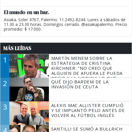
El mundo en un bar.
Asiaka. Soler 4767, Palermo. 11.2492-8244. Lunes a sábados de
11.30 a 23.30 horas. Domingos cerrado. @asiakapalermo. Precio
promedio: $ 17.000.
MÁS LEÍDAS
1
MARTÍN MENEM SOBRE LA
ESTRATEGIA DE CRISTINA
KIRCHNER: "NO CREO QUE
ALGUIEN DE AFUERA LE PUEDA
DECIR A LA JUSTICIA LO QUE
2
QUÉ DIJO BARDEM DE LA
TIENE QUE HACER"
INVASIÓN DE CEUTA
3
ALEXIS MAC ALLISTER CUMPLIÓ
Y SE IMPLANTÓ PELO ANTES DE
VOLVER AL FÚTBOL INGLÉS
4
SANTILLI SE SUMÓ A BULLRICH