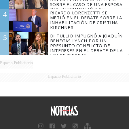
SOBRE EL CASO DE UNA ESPOSA
QUE DESCUARTIZÓ A SU
4
RICARDO LORENZETTI SE
MARIDO
METIÓ EN EL DEBATE SOBRE LA
INHABILITACIÓN DE CRISTINA
KIRCHNER
5
DI TULLIO IMPUGNÓ A JOAQUÍN
BENEGAS LYNCH POR UN
PRESUNTO CONFLICTO DE
INTERESES EN EL DEBATE DE LA
LEY DE TIERRAS
Espacio Publicitario
Espacio Publicitario