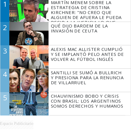
1
MARTÍN MENEM SOBRE LA
ESTRATEGIA DE CRISTINA
KIRCHNER: "NO CREO QUE
ALGUIEN DE AFUERA LE PUEDA
DECIR A LA JUSTICIA LO QUE
2
QUÉ DIJO BARDEM DE LA
TIENE QUE HACER"
INVASIÓN DE CEUTA
3
ALEXIS MAC ALLISTER CUMPLIÓ
Y SE IMPLANTÓ PELO ANTES DE
VOLVER AL FÚTBOL INGLÉS
4
SANTILLI SE SUMÓ A BULLRICH
Y PRESIONA PARA LA RENUNCIA
DE VILLARRUEL
5
CHAUVINISMO BOBO Y CRISIS
CON BRASIL: LOS ARGENTINOS
SOMOS DERECHOS Y HUMANOS
Espacio Publicitario