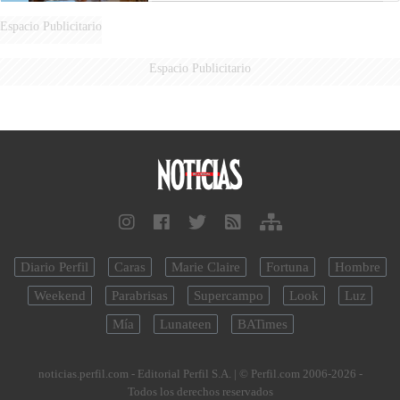
Espacio Publicitario
Espacio Publicitario
Diario Perfil
Caras
Marie Claire
Fortuna
Hombre
Weekend
Parabrisas
Supercampo
Look
Luz
Mía
Lunateen
BATimes
noticias.perfil.com - Editorial Perfil S.A.
| © Perfil.com 2006-2026 -
Todos los derechos reservados