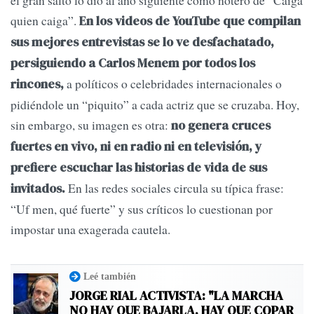
el gran salto lo dio al año siguiente como notero de “Caiga
quien caiga”.
En los videos de YouTube que compilan
sus mejores entrevistas se lo ve desfachatado,
persiguiendo a Carlos Menem por todos los
a políticos o celebridades internacionales o
rincones,
pidiéndole un “piquito” a cada actriz que se cruzaba. Hoy,
sin embargo, su imagen es otra:
no genera cruces
fuertes en vivo, ni en radio ni en televisión, y
prefiere escuchar las historias de vida de sus
En las redes sociales circula su típica frase:
invitados.
“Uf men, qué fuerte” y sus críticos lo cuestionan por
impostar una exagerada cautela.
Leé también
JORGE RIAL ACTIVISTA: "LA MARCHA
NO HAY QUE BAJARLA, HAY QUE COPAR