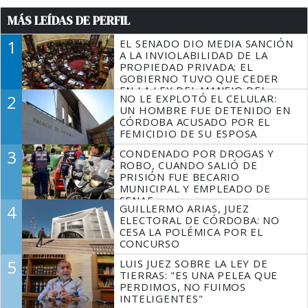
MÁS LEÍDAS DE PERFIL
1
EL SENADO DIO MEDIA SANCIÓN
A LA INVIOLABILIDAD DE LA
PROPIEDAD PRIVADA: EL
GOBIERNO TUVO QUE CEDER
EN LA LEY DEL MANEJO DEL
2
NO LE EXPLOTÓ EL CELULAR:
FUEGO
UN HOMBRE FUE DETENIDO EN
CÓRDOBA ACUSADO POR EL
FEMICIDIO DE SU ESPOSA
3
CONDENADO POR DROGAS Y
ROBO, CUANDO SALIÓ DE
PRISIÓN FUE BECARIO
MUNICIPAL Y EMPLEADO DE
SENAF
4
GUILLERMO ARIAS, JUEZ
ELECTORAL DE CÓRDOBA: NO
CESA LA POLÉMICA POR EL
CONCURSO
5
LUIS JUEZ SOBRE LA LEY DE
TIERRAS: "ES UNA PELEA QUE
PERDIMOS, NO FUIMOS
INTELIGENTES"