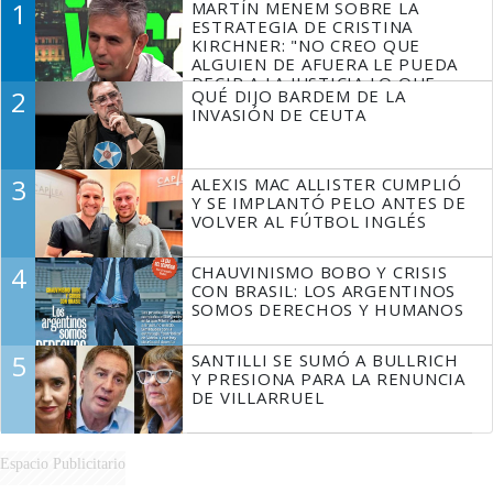
1
MARTÍN MENEM SOBRE LA
ESTRATEGIA DE CRISTINA
KIRCHNER: "NO CREO QUE
ALGUIEN DE AFUERA LE PUEDA
DECIR A LA JUSTICIA LO QUE
2
QUÉ DIJO BARDEM DE LA
TIENE QUE HACER"
INVASIÓN DE CEUTA
3
ALEXIS MAC ALLISTER CUMPLIÓ
Y SE IMPLANTÓ PELO ANTES DE
VOLVER AL FÚTBOL INGLÉS
4
CHAUVINISMO BOBO Y CRISIS
CON BRASIL: LOS ARGENTINOS
SOMOS DERECHOS Y HUMANOS
5
SANTILLI SE SUMÓ A BULLRICH
Y PRESIONA PARA LA RENUNCIA
DE VILLARRUEL
Espacio Publicitario