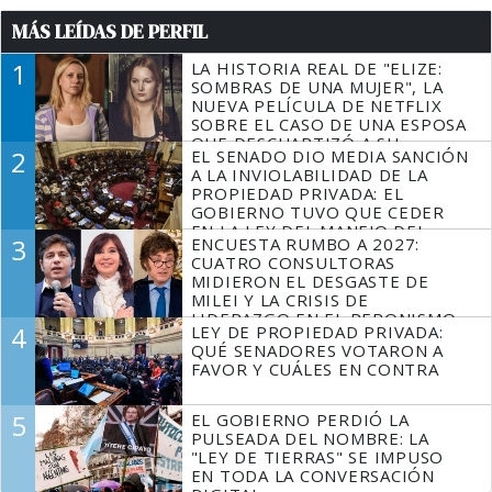
MÁS LEÍDAS DE PERFIL
1
LA HISTORIA REAL DE "ELIZE:
SOMBRAS DE UNA MUJER", LA
NUEVA PELÍCULA DE NETFLIX
SOBRE EL CASO DE UNA ESPOSA
QUE DESCUARTIZÓ A SU
2
EL SENADO DIO MEDIA SANCIÓN
MARIDO
A LA INVIOLABILIDAD DE LA
PROPIEDAD PRIVADA: EL
GOBIERNO TUVO QUE CEDER
EN LA LEY DEL MANEJO DEL
3
ENCUESTA RUMBO A 2027:
FUEGO
CUATRO CONSULTORAS
MIDIERON EL DESGASTE DE
MILEI Y LA CRISIS DE
LIDERAZGO EN EL PERONISMO
4
LEY DE PROPIEDAD PRIVADA:
QUÉ SENADORES VOTARON A
FAVOR Y CUÁLES EN CONTRA
5
EL GOBIERNO PERDIÓ LA
PULSEADA DEL NOMBRE: LA
"LEY DE TIERRAS" SE IMPUSO
EN TODA LA CONVERSACIÓN