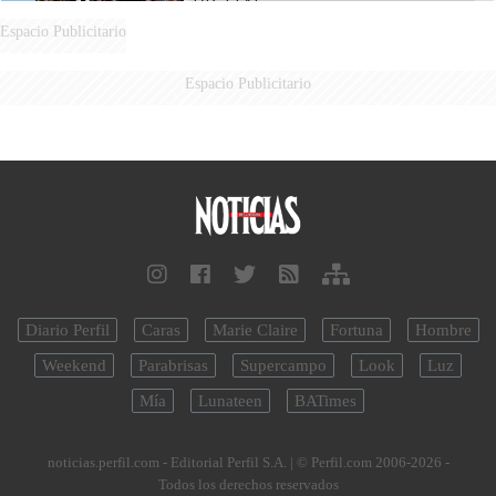
DIGITAL
Espacio Publicitario
Espacio Publicitario
Diario Perfil
Caras
Marie Claire
Fortuna
Hombre
Weekend
Parabrisas
Supercampo
Look
Luz
Mía
Lunateen
BATimes
noticias.perfil.com - Editorial Perfil S.A.
| © Perfil.com 2006-2026 -
Todos los derechos reservados