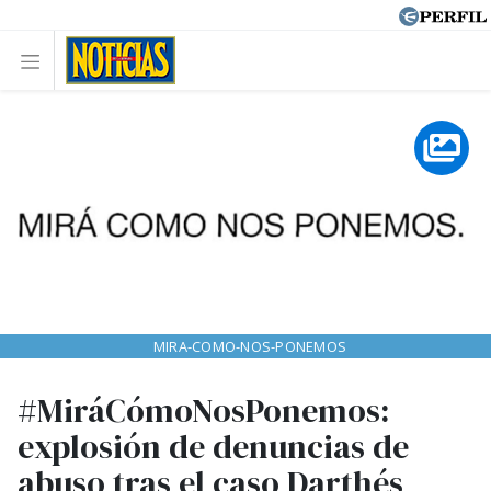
MIRA-COMO-NOS-PONEMOS
#MiráCómoNosPonemos:
explosión de denuncias de
abuso tras el caso Darthés