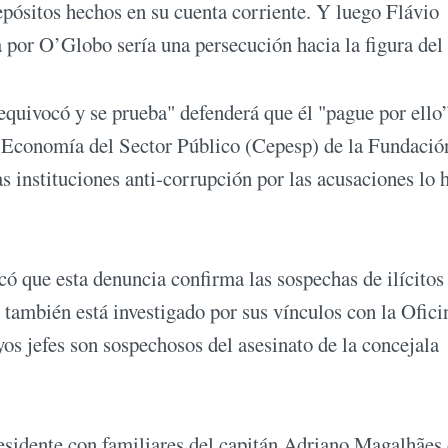
depósitos hechos en su cuenta corriente. Y luego Flávio
a por O’Globo sería una persecución hacia la figura del
equivocó y se prueba" defenderá que él "pague por ello”
 y Economía del Sector Público (Cepesp) de la Fundació
as instituciones anti-corrupción por las acusaciones lo 
icó que esta denuncia confirma las sospechas de ilícitos
 también está investigado por sus vínculos con la Ofici
os jefes son sospechosos del asesinato de la concejala
residente con familiares del capitán Adriano Magalhães 