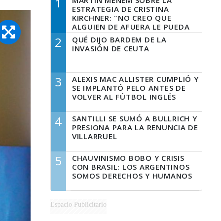
1
MARTÍN MENEM SOBRE LA
ESTRATEGIA DE CRISTINA
KIRCHNER: "NO CREO QUE
ALGUIEN DE AFUERA LE PUEDA
DECIR A LA JUSTICIA LO QUE
2
QUÉ DIJO BARDEM DE LA
TIENE QUE HACER"
INVASIÓN DE CEUTA
3
ALEXIS MAC ALLISTER CUMPLIÓ Y
SE IMPLANTÓ PELO ANTES DE
VOLVER AL FÚTBOL INGLÉS
4
SANTILLI SE SUMÓ A BULLRICH Y
PRESIONA PARA LA RENUNCIA DE
VILLARRUEL
5
CHAUVINISMO BOBO Y CRISIS
CON BRASIL: LOS ARGENTINOS
SOMOS DERECHOS Y HUMANOS
Espacio Publicitario