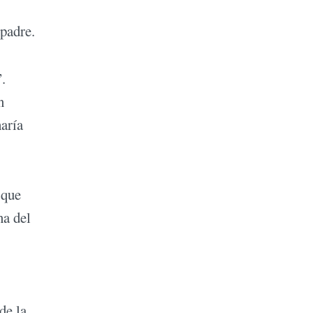
 padre.
.
n
haría
 que
na del
de la