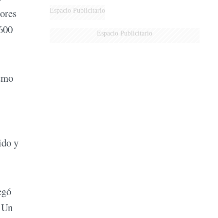
sores
Espacio Publicitario
.600
Espacio Publicitario
ismo
ido y
egó
. Un