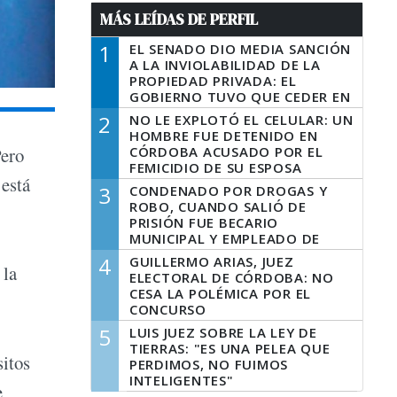
MÁS LEÍDAS DE PERFIL
1
EL SENADO DIO MEDIA SANCIÓN
A LA INVIOLABILIDAD DE LA
PROPIEDAD PRIVADA: EL
GOBIERNO TUVO QUE CEDER EN
LA LEY DEL MANEJO DEL FUEGO
2
NO LE EXPLOTÓ EL CELULAR: UN
HOMBRE FUE DETENIDO EN
CÓRDOBA ACUSADO POR EL
Pero
FEMICIDIO DE SU ESPOSA
 está
3
CONDENADO POR DROGAS Y
ROBO, CUANDO SALIÓ DE
PRISIÓN FUE BECARIO
MUNICIPAL Y EMPLEADO DE
SENAF
4
GUILLERMO ARIAS, JUEZ
 la
ELECTORAL DE CÓRDOBA: NO
CESA LA POLÉMICA POR EL
CONCURSO
5
LUIS JUEZ SOBRE LA LEY DE
TIERRAS: "ES UNA PELEA QUE
itos
PERDIMOS, NO FUIMOS
INTELIGENTES"
e