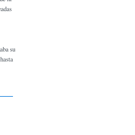
eadas
saba su
 hasta