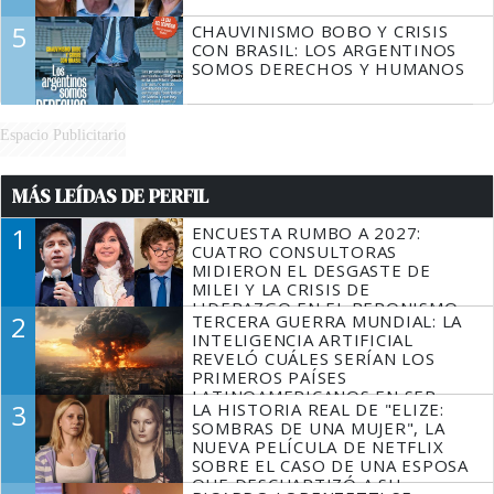
5
CHAUVINISMO BOBO Y CRISIS
CON BRASIL: LOS ARGENTINOS
SOMOS DERECHOS Y HUMANOS
Espacio Publicitario
MÁS LEÍDAS DE PERFIL
1
ENCUESTA RUMBO A 2027:
CUATRO CONSULTORAS
MIDIERON EL DESGASTE DE
MILEI Y LA CRISIS DE
LIDERAZGO EN EL PERONISMO
2
TERCERA GUERRA MUNDIAL: LA
INTELIGENCIA ARTIFICIAL
REVELÓ CUÁLES SERÍAN LOS
PRIMEROS PAÍSES
LATINOAMERICANOS EN SER
3
LA HISTORIA REAL DE "ELIZE:
DERROTADOS
SOMBRAS DE UNA MUJER", LA
NUEVA PELÍCULA DE NETFLIX
SOBRE EL CASO DE UNA ESPOSA
QUE DESCUARTIZÓ A SU