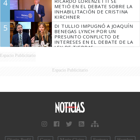
4
RICARDO LORENZETTI SE
MARIDO
METIÓ EN EL DEBATE SOBRE LA
INHABILITACIÓN DE CRISTINA
KIRCHNER
5
DI TULLIO IMPUGNÓ A JOAQUÍN
BENEGAS LYNCH POR UN
PRESUNTO CONFLICTO DE
INTERESES EN EL DEBATE DE LA
LEY DE TIERRAS
Espacio Publicitario
Espacio Publicitario
Diario Perfil
Caras
Marie Claire
Fortuna
Hombre