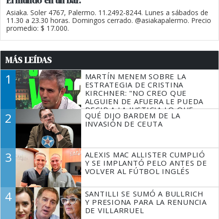
El mundo en un bar.
Asiaka. Soler 4767, Palermo. 11.2492-8244. Lunes a sábados de
11.30 a 23.30 horas. Domingos cerrado. @asiakapalermo. Precio
promedio: $ 17.000.
MÁS LEÍDAS
1
MARTÍN MENEM SOBRE LA
ESTRATEGIA DE CRISTINA
KIRCHNER: "NO CREO QUE
ALGUIEN DE AFUERA LE PUEDA
DECIR A LA JUSTICIA LO QUE
2
QUÉ DIJO BARDEM DE LA
TIENE QUE HACER"
INVASIÓN DE CEUTA
3
ALEXIS MAC ALLISTER CUMPLIÓ
Y SE IMPLANTÓ PELO ANTES DE
VOLVER AL FÚTBOL INGLÉS
4
SANTILLI SE SUMÓ A BULLRICH
Y PRESIONA PARA LA RENUNCIA
DE VILLARRUEL