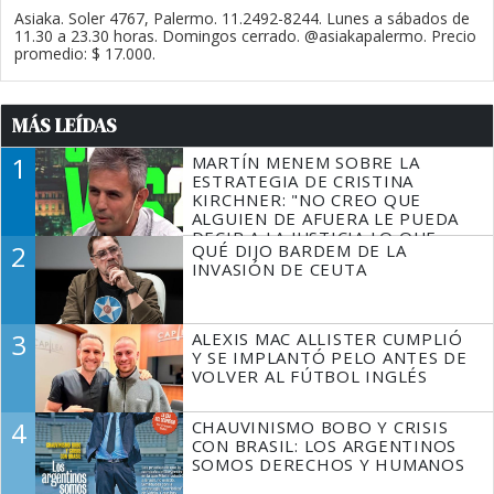
Asiaka. Soler 4767, Palermo. 11.2492-8244. Lunes a sábados de
11.30 a 23.30 horas. Domingos cerrado. @asiakapalermo. Precio
promedio: $ 17.000.
MÁS LEÍDAS
1
MARTÍN MENEM SOBRE LA
ESTRATEGIA DE CRISTINA
KIRCHNER: "NO CREO QUE
ALGUIEN DE AFUERA LE PUEDA
DECIR A LA JUSTICIA LO QUE
2
QUÉ DIJO BARDEM DE LA
TIENE QUE HACER"
INVASIÓN DE CEUTA
3
ALEXIS MAC ALLISTER CUMPLIÓ
Y SE IMPLANTÓ PELO ANTES DE
VOLVER AL FÚTBOL INGLÉS
4
CHAUVINISMO BOBO Y CRISIS
CON BRASIL: LOS ARGENTINOS
SOMOS DERECHOS Y HUMANOS