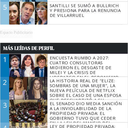
5
SANTILLI SE SUMÓ A BULLRICH
Y PRESIONA PARA LA RENUNCIA
DE VILLARRUEL
Espacio Publicitario
MÁS LEÍDAS DE PERFIL
1
ENCUESTA RUMBO A 2027:
CUATRO CONSULTORAS
MIDIERON EL DESGASTE DE
MILEI Y LA CRISIS DE
LIDERAZGO EN EL PERONISMO
2
LA HISTORIA REAL DE "ELIZE:
SOMBRAS DE UNA MUJER", LA
NUEVA PELÍCULA DE NETFLIX
SOBRE EL CASO DE UNA ESPOSA
QUE DESCUARTIZÓ A SU
3
EL SENADO DIO MEDIA SANCIÓN
MARIDO
A LA INVIOLABILIDAD DE LA
PROPIEDAD PRIVADA: EL
GOBIERNO TUVO QUE CEDER
EN LA LEY DEL MANEJO DEL
4
LEY DE PROPIEDAD PRIVADA:
FUEGO