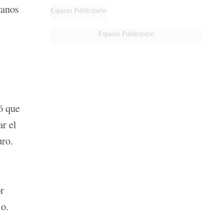
ranos
Espacio Publicitario
Espacio Publicitario
ó que
ar el
uro.
r
jo.