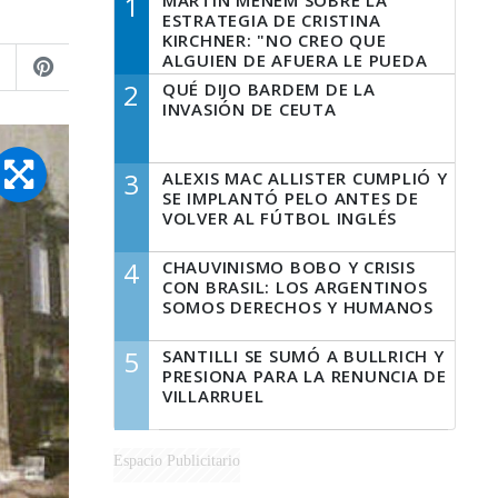
1
MARTÍN MENEM SOBRE LA
ESTRATEGIA DE CRISTINA
KIRCHNER: "NO CREO QUE
ALGUIEN DE AFUERA LE PUEDA
DECIR A LA JUSTICIA LO QUE
2
QUÉ DIJO BARDEM DE LA
TIENE QUE HACER"
INVASIÓN DE CEUTA
3
ALEXIS MAC ALLISTER CUMPLIÓ Y
SE IMPLANTÓ PELO ANTES DE
VOLVER AL FÚTBOL INGLÉS
4
CHAUVINISMO BOBO Y CRISIS
CON BRASIL: LOS ARGENTINOS
SOMOS DERECHOS Y HUMANOS
5
SANTILLI SE SUMÓ A BULLRICH Y
PRESIONA PARA LA RENUNCIA DE
VILLARRUEL
Espacio Publicitario