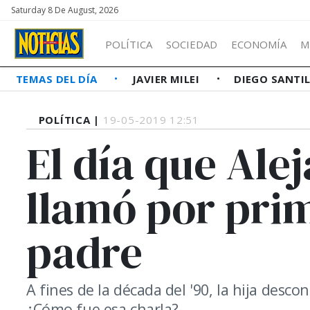
Saturday 8 De August, 2026
POLÍTICA
SOCIEDAD
ECONOMÍA
M
TEMAS DEL DÍA
JAVIER MILEI
DIEGO SANTI
POLÍTICA |
19-05-2019 12:51
El día que Ale
llamó por prim
padre
A fines de la década del '90, la hija desc
¿Cómo fue esa charla?