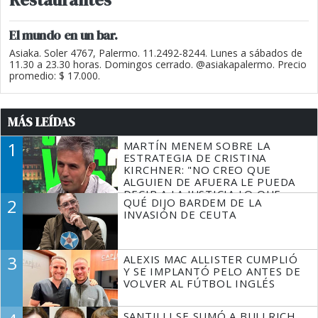
El mundo en un bar.
Asiaka. Soler 4767, Palermo. 11.2492-8244. Lunes a sábados de
11.30 a 23.30 horas. Domingos cerrado. @asiakapalermo. Precio
promedio: $ 17.000.
MÁS LEÍDAS
1
MARTÍN MENEM SOBRE LA
ESTRATEGIA DE CRISTINA
KIRCHNER: "NO CREO QUE
ALGUIEN DE AFUERA LE PUEDA
DECIR A LA JUSTICIA LO QUE
2
QUÉ DIJO BARDEM DE LA
TIENE QUE HACER"
INVASIÓN DE CEUTA
3
ALEXIS MAC ALLISTER CUMPLIÓ
Y SE IMPLANTÓ PELO ANTES DE
VOLVER AL FÚTBOL INGLÉS
SANTILLI SE SUMÓ A BULLRICH