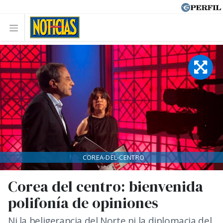
COREA-DEL-CENTRO
Corea del centro: bienvenida
polifonía de opiniones
Ni la beligerancia del Norte ni la diplomacia del