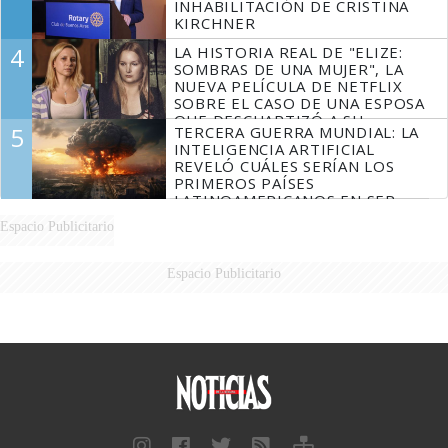
INHABILITACIÓN DE CRISTINA
KIRCHNER
4
LA HISTORIA REAL DE "ELIZE:
SOMBRAS DE UNA MUJER", LA
NUEVA PELÍCULA DE NETFLIX
SOBRE EL CASO DE UNA ESPOSA
QUE DESCUARTIZÓ A SU
5
TERCERA GUERRA MUNDIAL: LA
MARIDO
INTELIGENCIA ARTIFICIAL
REVELÓ CUÁLES SERÍAN LOS
PRIMEROS PAÍSES
LATINOAMERICANOS EN SER
DERROTADOS
Espacio Publicitario
Espacio Publicitario