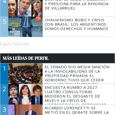
4
Y PRESIONA PARA LA RENUNCIA
DE VILLARRUEL
5
CHAUVINISMO BOBO Y CRISIS
CON BRASIL: LOS ARGENTINOS
SOMOS DERECHOS Y HUMANOS
Espacio Publicitario
MÁS LEÍDAS DE PERFIL
1
EL SENADO DIO MEDIA SANCIÓN
A LA INVIOLABILIDAD DE LA
PROPIEDAD PRIVADA: EL
GOBIERNO TUVO QUE CEDER
EN LA LEY DEL MANEJO DEL
2
ENCUESTA RUMBO A 2027:
FUEGO
CUATRO CONSULTORAS
MIDIERON EL DESGASTE DE
MILEI Y LA CRISIS DE
LIDERAZGO EN EL PERONISMO
3
RICARDO LORENZETTI SE
METIÓ EN EL DEBATE SOBRE LA