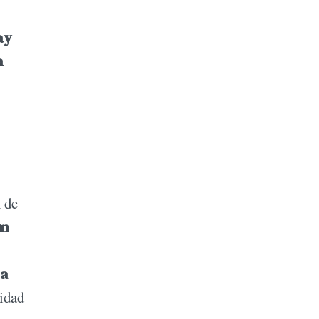
ay
a
 de
un
ga
ridad