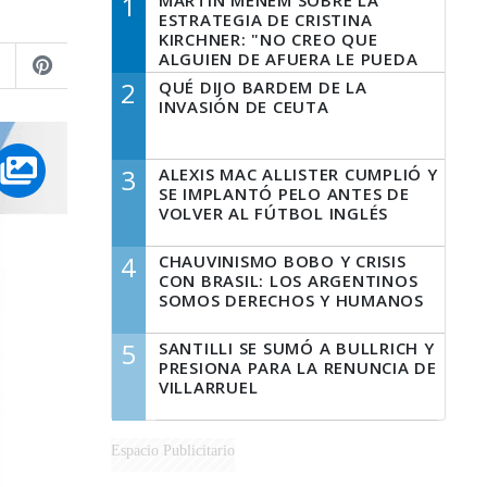
1
MARTÍN MENEM SOBRE LA
ESTRATEGIA DE CRISTINA
KIRCHNER: "NO CREO QUE
ALGUIEN DE AFUERA LE PUEDA
DECIR A LA JUSTICIA LO QUE
2
QUÉ DIJO BARDEM DE LA
TIENE QUE HACER"
INVASIÓN DE CEUTA
3
ALEXIS MAC ALLISTER CUMPLIÓ Y
SE IMPLANTÓ PELO ANTES DE
VOLVER AL FÚTBOL INGLÉS
4
CHAUVINISMO BOBO Y CRISIS
CON BRASIL: LOS ARGENTINOS
SOMOS DERECHOS Y HUMANOS
5
SANTILLI SE SUMÓ A BULLRICH Y
PRESIONA PARA LA RENUNCIA DE
VILLARRUEL
Espacio Publicitario