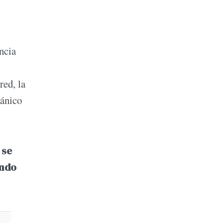
ncia
red, la
tánico
 se
ando