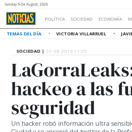
Sunday 9 De August, 2026
POLÍTICA
SOCIEDAD
ECONOMÍA
M
TEMAS DEL DÍA
VICTORIA VILLARRUEL
JAVI
SOCIEDAD |
23-08-2019 11:05
LaGorraLeaks:
hackeo a las f
seguridad
Un hacker robó información ultra sensible 
Ciudad y se apropió del twitter de la Pref