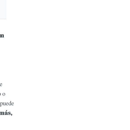
un
e
o o
a puede
emás,