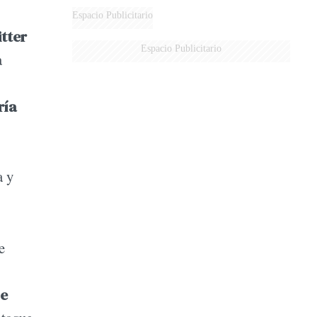
Espacio Publicitario
tter
Espacio Publicitario
a
ría
a y
e
le