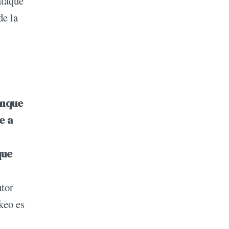
ataque
de la
unque
e a
que
utor
keo es