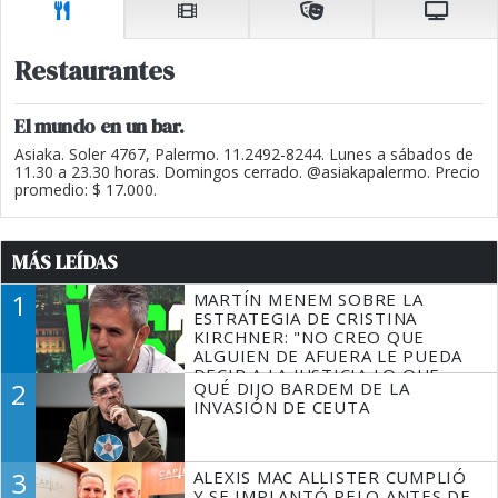
Restaurantes
El mundo en un bar.
Asiaka. Soler 4767, Palermo. 11.2492-8244. Lunes a sábados de
11.30 a 23.30 horas. Domingos cerrado. @asiakapalermo. Precio
promedio: $ 17.000.
MÁS LEÍDAS
1
MARTÍN MENEM SOBRE LA
ESTRATEGIA DE CRISTINA
KIRCHNER: "NO CREO QUE
ALGUIEN DE AFUERA LE PUEDA
DECIR A LA JUSTICIA LO QUE
2
QUÉ DIJO BARDEM DE LA
TIENE QUE HACER"
INVASIÓN DE CEUTA
3
ALEXIS MAC ALLISTER CUMPLIÓ
Y SE IMPLANTÓ PELO ANTES DE