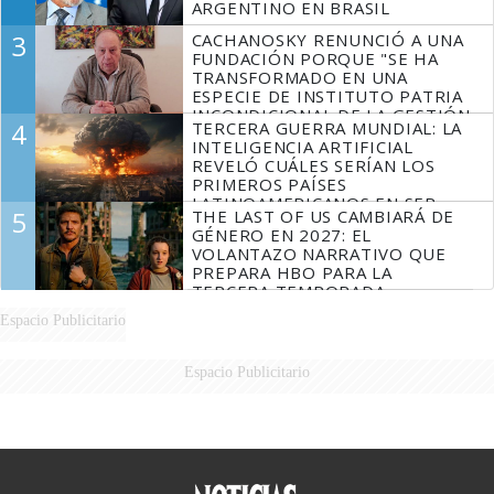
ARGENTINO EN BRASIL
3
CACHANOSKY RENUNCIÓ A UNA
FUNDACIÓN PORQUE "SE HA
TRANSFORMADO EN UNA
ESPECIE DE INSTITUTO PATRIA
INCONDICIONAL DE LA GESTIÓN
4
TERCERA GUERRA MUNDIAL: LA
DE MILEI"
INTELIGENCIA ARTIFICIAL
REVELÓ CUÁLES SERÍAN LOS
PRIMEROS PAÍSES
LATINOAMERICANOS EN SER
5
THE LAST OF US CAMBIARÁ DE
DERROTADOS
GÉNERO EN 2027: EL
VOLANTAZO NARRATIVO QUE
PREPARA HBO PARA LA
TERCERA TEMPORADA
Espacio Publicitario
Espacio Publicitario