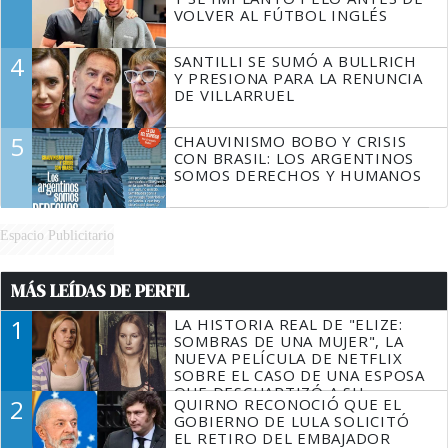
VOLVER AL FÚTBOL INGLÉS
4
SANTILLI SE SUMÓ A BULLRICH
Y PRESIONA PARA LA RENUNCIA
DE VILLARRUEL
5
CHAUVINISMO BOBO Y CRISIS
CON BRASIL: LOS ARGENTINOS
SOMOS DERECHOS Y HUMANOS
Espacio Publicitario
MÁS LEÍDAS DE PERFIL
1
LA HISTORIA REAL DE "ELIZE:
SOMBRAS DE UNA MUJER", LA
NUEVA PELÍCULA DE NETFLIX
SOBRE EL CASO DE UNA ESPOSA
QUE DESCUARTIZÓ A SU
2
QUIRNO RECONOCIÓ QUE EL
MARIDO
GOBIERNO DE LULA SOLICITÓ
EL RETIRO DEL EMBAJADOR