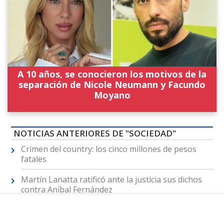
A 10 años, se conocieron los motivos de la
separación de Nicole Neumann y Facundo
Moyano
NOTICIAS ANTERIORES DE "SOCIEDAD"
Crimen del country: los cinco millones de pesos
fatales
Martín Lanatta ratificó ante la justicia sus dichos
contra Aníbal Fernández
Lanata está sufriendo un rechazo al riñon
trasplantado