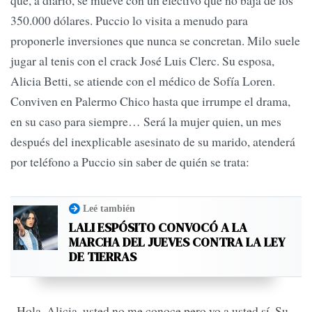
que, a diario, se mueve con un efectivo que no baja de los
350.000 dólares. Puccio lo visita a menudo para
proponerle inversiones que nunca se concretan. Milo suele
jugar al tenis con el crack José Luis Clerc. Su esposa,
Alicia Betti, se atiende con el médico de Sofía Loren.
Conviven en Palermo Chico hasta que irrumpe el drama,
en su caso para siempre… Será la mujer quien, un mes
después del inexplicable asesinato de su marido, atenderá
por teléfono a Puccio sin saber de quién se trata:
Leé también
LALI ESPÓSITO CONVOCÓ A LA
MARCHA DEL JUEVES CONTRA LA LEY
DE TIERRAS
–Hola, Alicia, usted no me conoce pero yo a usted sí. Su