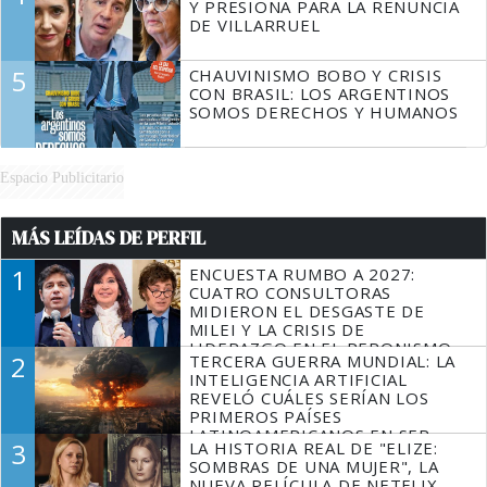
Y PRESIONA PARA LA RENUNCIA
DE VILLARRUEL
5
CHAUVINISMO BOBO Y CRISIS
CON BRASIL: LOS ARGENTINOS
SOMOS DERECHOS Y HUMANOS
Espacio Publicitario
MÁS LEÍDAS DE PERFIL
1
ENCUESTA RUMBO A 2027:
CUATRO CONSULTORAS
MIDIERON EL DESGASTE DE
MILEI Y LA CRISIS DE
LIDERAZGO EN EL PERONISMO
2
TERCERA GUERRA MUNDIAL: LA
INTELIGENCIA ARTIFICIAL
REVELÓ CUÁLES SERÍAN LOS
PRIMEROS PAÍSES
LATINOAMERICANOS EN SER
3
LA HISTORIA REAL DE "ELIZE:
DERROTADOS
SOMBRAS DE UNA MUJER", LA
NUEVA PELÍCULA DE NETFLIX