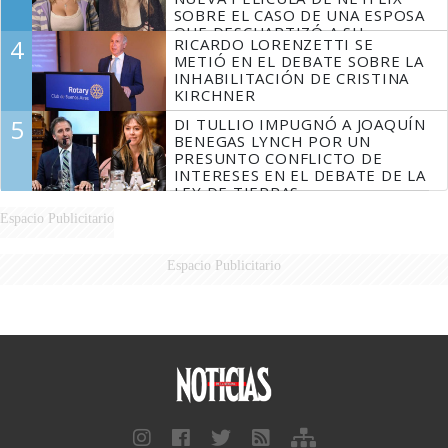
SOBRE EL CASO DE UNA ESPOSA
QUE DESCUARTIZÓ A SU
4
RICARDO LORENZETTI SE
MARIDO
METIÓ EN EL DEBATE SOBRE LA
INHABILITACIÓN DE CRISTINA
KIRCHNER
5
DI TULLIO IMPUGNÓ A JOAQUÍN
BENEGAS LYNCH POR UN
PRESUNTO CONFLICTO DE
INTERESES EN EL DEBATE DE LA
LEY DE TIERRAS
Espacio Publicitario
Espacio Publicitario