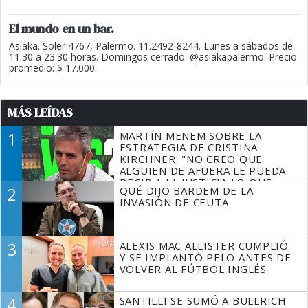
El mundo en un bar.
Asiaka. Soler 4767, Palermo. 11.2492-8244. Lunes a sábados de
11.30 a 23.30 horas. Domingos cerrado. @asiakapalermo. Precio
promedio: $ 17.000.
MÁS LEÍDAS
1
MARTÍN MENEM SOBRE LA
ESTRATEGIA DE CRISTINA
KIRCHNER: "NO CREO QUE
ALGUIEN DE AFUERA LE PUEDA
DECIR A LA JUSTICIA LO QUE
2
QUÉ DIJO BARDEM DE LA
TIENE QUE HACER"
INVASIÓN DE CEUTA
3
ALEXIS MAC ALLISTER CUMPLIÓ
Y SE IMPLANTÓ PELO ANTES DE
VOLVER AL FÚTBOL INGLÉS
4
SANTILLI SE SUMÓ A BULLRICH